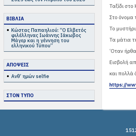
Ταξίδι στο
Στο όνομα 
ΒΙΒΛΙΑ
Το μυστήρι
Κώστας Παπαηλιού: “Ο Ελβετός
φιλέλληνας Ιωάννης Ιάκωβος
Τα μάτια τ
Μάγερ και η γέννηση του
ελληνικού Τύπου”
‘Οταν ήρθα
Εισβολή απ
ΑΠΟΨΕΙΣ
και πολλά 
Ανθ’ ημών selfie
https://ww
ΣΤΟΝ ΤΥΠΟ
1512