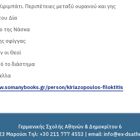
 Κιριμπάτι. Περιπέτειες μεταξύ ουρανού και γης
του Δία
ο της Νάσκα
ης σφίγγας
ν οι Θεοί
ό το διάστημα
άλλα
w.somanybooks.gr/person/kiriazopoulos-filoktitis
Γερμανικής Σχολής Αθηνών & Δημοκρίτου 6
3 Μαρούσι Tηλ: +30 211 777 4553 | email: info@ex-dsath