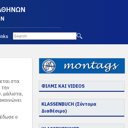
 ΑΘΗΝΩΝ
EN
inks
εται στα
ΦΙΛΜΣ ΚΑΙ VIDEOS
 την
, μάλιστα,
ακοινώνει
KLASSENBUCH (Σύντομα
Διαθέσιμο)
ξέδωσε ο