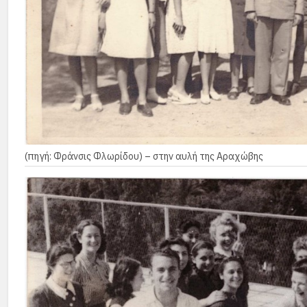
(πηγή: Φράνσις Φλωρίδου) – στην αυλή της Αραχώβης