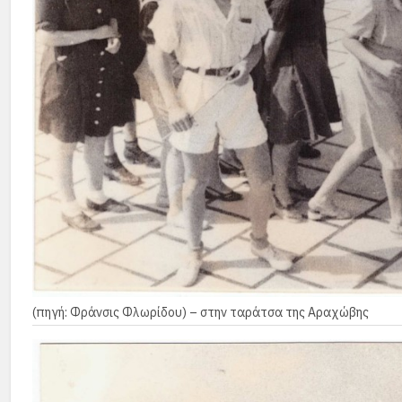
(πηγή: Φράνσις Φλωρίδου) – στην ταράτσα της Αραχώβης