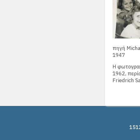
πηγή Michae
1947
Η φωτογραφ
1962, περί
Friedrich 
1512