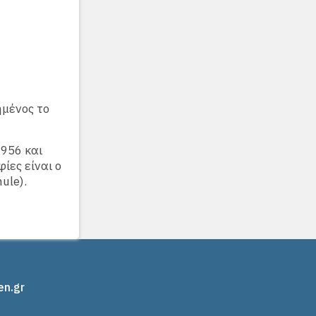
ημένος το
1956 και
ίες είναι ο
ule).
en.gr