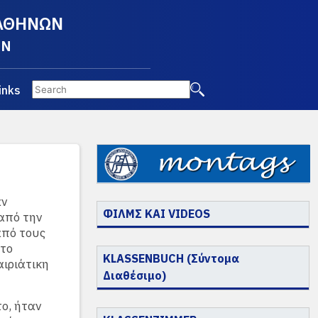
 ΑΘΗΝΩΝ
EN
inks
αν
ΦΙΛΜΣ ΚΑΙ VIDEOS
από την
από τους
 το
KLASSENBUCH (Σύντομα
ιριάτικη
Διαθέσιμο)
ο, ήταν