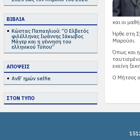
ΒΙΒΛΙΑ
και οι μαθή
Κώστας Παπαηλιού: “Ο Ελβετός
Ήρθε στη Σ
φιλέλληνας Ιωάννης Ιάκωβος
Μαρούσι.
Μάγερ και η γέννηση του
ελληνικού Τύπου”
Όπως και η
ταυτισμένο
εκείνη ξεκ
ΑΠΟΨΕΙΣ
Ο Μήτσος α
Ανθ’ ημών selfie
ΣΤΟΝ ΤΥΠΟ
1512