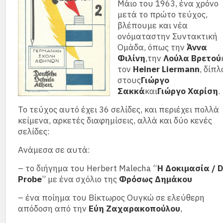
Μάιο του 1963, ένα χρόνο
μετά το πρώτο τεύχος,
βλέπουμε και νέα
ονόματαστην Συντακτική
Ομάδα, όπως την
Άννα
Φιλίνη
,την
Λούλα Βρετού
τον
Heiner Liermann
, δίπλ
στους
Γιώργο
Σακκά
και
Γιώργο Χαρίση
.
Το τεύχος αυτό έχει 36 σελίδες, και περιέχει πολλά
κείμενα, αρκετές διαφημίσεις, αλλά και δύο κενές
σελίδες:
Ανάμεσα σε αυτά:
– το διήγημα του Herbert Malecha “
Η Δοκιμασία / D
Probe
” με ένα σχόλιο της
Φρόσως Δημάκου
– ένα ποίημα του Βίκτωρος Ουγκώ σε ελεύθερη
απόδοση από την
Εύη Ζαχαρακοπούλου
,