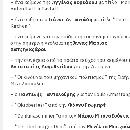
– ένα κείμενο της
Αγγέλας Βορεάδου
με τίτλο “Mei
Aufenthalt in Rastatt”
– ένα άρθρο του
Γιάννη Αντωνιάδη
με τiτλο “Deuts
Kirchen”
– ένα κείμενο για την επίδραση του κινηματογράφο
στην σημερινή νεολαία της
Άννας Μαρίας
Χατζηλαζάρου
– την συνέχεια από το πρώτο τεύχος του κειμένου 
Αναστασίας Λογοθετίδου
για την Αντιγόνη
– “Οι κίνδυνοι του μηχανικού πολιτισμού” της Ειρή
Μιχαλοπούλου
– ο
Παντελής Παντελούρης
για τον Louis Armstron
– “Oktoberfest” από την
Φάννυ Γεωμπρέ
–
“Denkmaschninen”από τον
Μάρκο Μποναζούντα
–
“Der Limbourger Dom” από τον
Μενέλαο Μοσχού