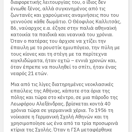
διαφορετικής λειτουργίας του, ο ίδιος δεν
ένιωθε ξένος, αλλά συγκινημένος από τις
ζωντανές και χαρούμενες αναμνήσεις που του
γεννούσε κάθε δωμάτιο. Ο Θέοφιλος Καλλιτσάς,
86, ναύαρχος ε.α. έζησε στην παλιά αθηναϊκή
κατοικία τα παιδικά και νεανικά του χρόνια.
Όταν ο πατέρας του άρχισε να χτίζει την
έπαυλη με το ρουστίκ ημιυπόγειο, την πύλη με
τους κίονες και τη στέγη με τα περίτεχνα
κιγκλιδώματα, ήταν οχτώ – εννιά χρονών και,
όταν έπρεπε να πουληθεί το σπίτι, ήταν ένας
νεαρός 21 ετών.
Μια από τις λίγες διατηρημένες νεοκλασικές
επαύλεις της Αθήνας, κάποτε στα όρια της
πόλης και τώρα στο κέντρο, σε μια πάροδο της
Λεωφόρου Αλεξάνδρας, βρίσκεται κοντά 40
χρόνια τώρα σε γερμανικά χέρια. Το 1956 τη
νοίκιασε η Γερμανική Σχολή Αθηνών και τη
χρησιμοποίησε ως ένα από τα τρία προσωρινά
κτίρια της Σχολής. Όταν η ΓΣΑ μεταφέρθηκε