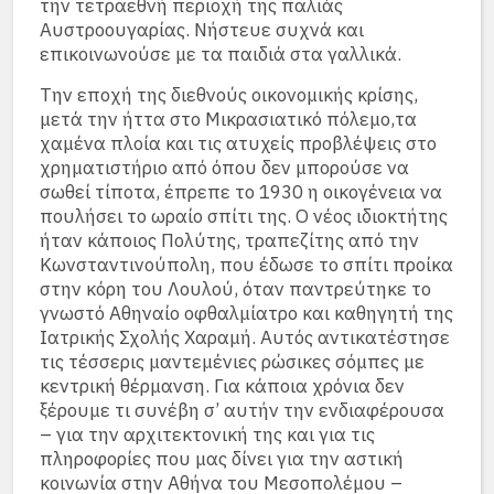
την τετραεθνή περιοχή της παλιάς
Αυστροουγαρίας. Νήστευε συχνά και
επικοινωνούσε με τα παιδιά στα γαλλικά.
Την εποχή της διεθνούς οικονομικής κρίσης,
μετά την ήττα στο Μικρασιατικό πόλεμο,τα
χαμένα πλοία και τις ατυχείς προβλέψεις στο
χρηματιστήριο από όπου δεν μπορούσε να
σωθεί τίποτα, έπρεπε το 1930 η οικογένεια να
πουλήσει το ωραίο σπίτι της. Ο νέος ιδιοκτήτης
ήταν κάποιος Πολύτης, τραπεζίτης από την
Κωνσταντινούπολη, που έδωσε το σπίτι προίκα
στην κόρη του Λουλού, όταν παντρεύτηκε το
γνωστό Αθηναίο οφθαλμίατρο και καθηγητή της
Ιατρικής Σχολής Χαραμή. Αυτός αντικατέστησε
τις τέσσερις μαντεμένιες ρώσικες σόμπες με
κεντρική θέρμανση. Για κάποια χρόνια δεν
ξέρουμε τι συνέβη σ’ αυτήν την ενδιαφέρουσα
– για την αρχιτεκτονική της και για τις
πληροφορίες που μας δίνει για την αστική
κοινωνία στην Αθήνα του Μεσοπολέμου –