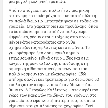
μια μεγάλη ελληνική τράπεζα.
Από το υπόγειο, που παλιά ήταν μια μικρή
αυτόνομη κατοικία μέχρι το σκεπαστό εξώστη
τα παλιά δωμάτια μετατράπηκαν σε τάξεις και
γραφεία. Στο χαρακτηριστικό προθάλαμο, όπου
το δάπεδο κοσμείται από ένα πολύχρωμο
ψηφιδωτό, ρέουν στους τοίχους από πάνω
μέχρι κάτω καταρράκτες από άνθη,
σχηματίζοντας γιρλάντες και στεφάνια. Το
γυψομάρμαρο ήταν σε μερικά σημεία
επιχρυσωμένο, ειδικά στις αψίδες και στις
κόγχες της ροκοκό ξύλινης επένδυσης στη
σημερινή αίθουσα συνεδριάσεων που πιο
παλιά κοσμούνταν με ελαιογραφίες. Εδώ
υπήρχε σαλόνι και τραπεζαρία για δεξιώσεις 50
τουλάχιστον ατόμων, που ήταν δίπλα – όπως
θυμάται ό Θεόφιλος Καλλιτσάς – στον ιερότερο
χώρο των μακρινών παιδικών του χρόνων, στο
γραφείο του εφοπλιστή πατέρα του, το οποίο
είχε αντίστοιχα πλούσιες τοιχογραφίες. Εκεί