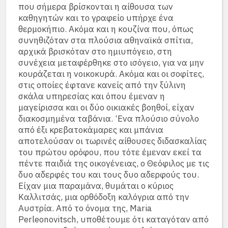
που σήμερα βρίσκονται η αίθουσα των
καθηγητών και το γραφείο υπήρχε ένα
θερμοκήπιο. Ακόμα και η κουζίνα που, όπως
συνηθιζόταν στα πλούσια αθηναϊκά σπίτια,
αρχικά βρισκόταν στο ημιυπόγειο, στη
συνέχεια μεταφέρθηκε στο ισόγειο, για να μην
κουράζεται η νοικοκυρά. Ακόμα και οι σοφίτες,
στις οποίες έφτανε κανείς από την ξύλινη
σκάλα υπηρεσίας και όπου έμεναν η
μαγείρισσα και οι δύο οικιακές βοηθοί, είχαν
διακοσμημένα ταβάνια. ‘Eνα πλούσιο σύνολο
από έξι κρεβατοκάμαρες και μπάνια
αποτελούσαν οι τωρινές αίθουσες διδασκαλίας
του πρώτου ορόφου, που τότε έμεναν εκεί τα
πέντε παιδιά της οικογένειας, ο Θεόφιλος με τις
δυο αδερφές του και τους δυο αδερφούς του.
Είχαν μια παραμάνα, θυμάται ο κύριος
Καλλιτσάς, μια ορθόδοξη καλόγρια από την
Αυστρία. Από το όνομα της, Maria
Perleοnovitsch, υποθέτουμε ότι καταγόταν από