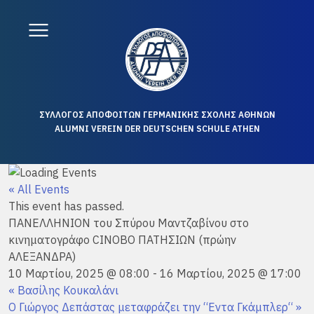
ΣΥΛΛΟΓΟΣ ΑΠΟΦΟΙΤΩΝ ΓΕΡΜΑΝΙΚΗΣ ΣΧΟΛΗΣ ΑΘΗΝΩΝ
ALUMNI VEREIN DER DEUTSCHEN SCHULE ATHEN
« All Events
This event has passed.
ΠΑΝΕΛΛΗΝΙΟΝ του Σπύρου Μαντζαβίνου στο
κινηματογράφο CINOBO ΠΑΤΗΣΙΩΝ (πρώην
ΑΛΕΞΑΝΔΡΑ)
10 Μαρτίου, 2025 @ 08:00
-
16 Μαρτίου, 2025 @ 17:00
«
Βασίλης Κουκαλάνι
Ο Γιώργος Δεπάστας μεταφράζει την “Εντα Γκάμπλερ“
»