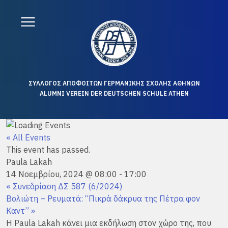
ΣΥΛΛΟΓΟΣ ΑΠΟΦΟΙΤΩΝ ΓΕΡΜΑΝΙΚΗΣ ΣΧΟΛΗΣ ΑΘΗΝΩΝ
ALUMNI VEREIN DER DEUTSCHEN SCHULE ATHEN
« All Events
This event has passed.
Paula Lakah
14 Νοεμβρίου, 2024 @ 08:00
-
17:00
«
Συνεδρίαση ΔΣ 587 (6/2024)
Βολιώτη – Ρευματά: “Πικρά δάκρυα της Πέτρα φον
Καντ”
»
Η Paula Lakah κάνει μια εκδήλωση στον χώρο της, που