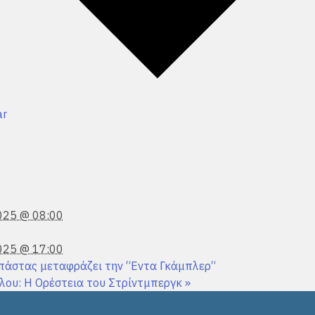
ar
025 @ 08:00
025 @ 17:00
πάστας μεταφράζει την “Εντα Γκάμπλερ“
λου: Η Ορέστεια του Στρίντμπεργκ
»