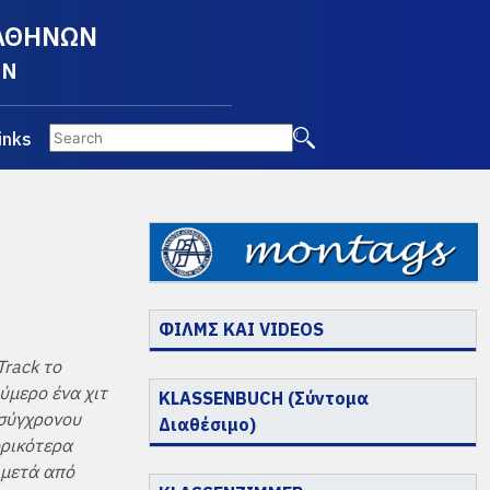
 ΑΘΗΝΩΝ
EN
inks
ΦΙΛΜΣ ΚΑΙ VIDEOS
Track το
ύμερο ένα χιτ
KLASSENBUCH (Σύντομα
 σύγχρονου
Διαθέσιμο)
ορικότερα
 μετά από