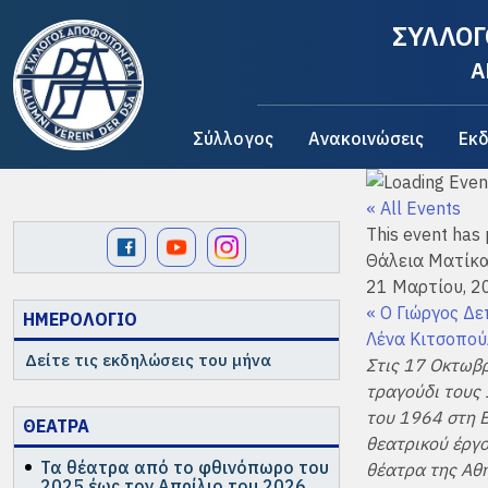
ΣΥΛΛΟΓ
A
Σύλλογος
Ανακοινώσεις
Εκδ
« All Events
This event has
Θάλεια Ματίκα
21 Μαρτίου, 2
«
Ο Γιώργος Δε
ΗΜΕΡΟΛΟΓΙΟ
Λένα Κιτσοπού
Δείτε τις εκδηλώσεις του μήνα
Στις 17 Οκτωβρ
τραγούδι τους 
του 1964 στη 
ΘΕΑΤΡΑ
θεατρικού έργο
Τα θέατρα από το φθινόπωρο του
θέατρα της Αθή
2025 έως τον Απρίλιο του 2026