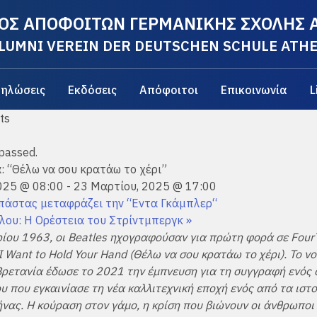
ΟΣ ΑΠΟΦΟΙΤΩΝ ΓΕΡΜΑΝΙΚΗΣ ΣΧΟΛΗΣ
LUMNI VEREIN DER DEUTSCHEN SCHULE ATH
ηλώσεις
Εκδόσεις
Απόφοιτοι
Επικοινωνία
L
 passed.
: “Θέλω να σου κρατάω το χέρι”
025 @ 08:00
-
23 Μαρτίου, 2025 @ 17:00
πάστας μεταφράζει την “Εντα Γκάμπλερ“
λου: Η Ορέστεια του Στρίντμπεργκ
»
ίου 1963, οι Beatles ηχογραφούσαν για πρώτη φορά σε Four
I Want to Hold Your Hand (Θέλω να σου κρατάω το χέρι). Το νο
Βρετανία έδωσε το 2021 την έμπνευση για τη συγγραφή ενός
υ που εγκαινίασε τη νέα καλλιτεχνική εποχή ενός από τα ιστ
νας. Η κούραση στον γάμο, η κρίση που βιώνουν οι άνθρωποι