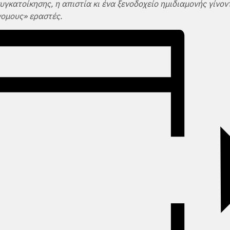
υγκατοίκησης, η απιστία κι ένα ξενοδοχείο ημιδιαμονής γίνον
νομους» εραστές.