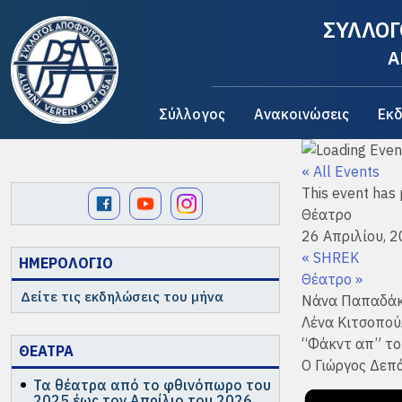
ΣΥΛΛΟΓ
A
Σύλλογος
Ανακοινώσεις
Εκδ
« All Events
This event has
Θέατρο
26 Απριλίου, 
«
SHREK
ΗΜΕΡΟΛΟΓΙΟ
Θέατρο
»
Δείτε τις εκδηλώσεις του μήνα
Νάνα Παπαδάκ
Λένα Κιτσοπού
“Φάκντ απ” το
ΘΕΑΤΡΑ
Ο Γιώργος Δε
Τα θέατρα από το φθινόπωρο του
2025 έως τον Απρίλιο του 2026