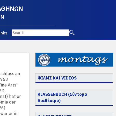
 ΑΘΗΝΩΝ
EN
inks
schluss an
ΦΙΛΜΣ ΚΑΙ VIDEOS
1963
Fine Arts”
AD.
KLASSENBUCH (Σύντομα
st) hat er
Διαθέσιμο)
emie der
76)
war er in