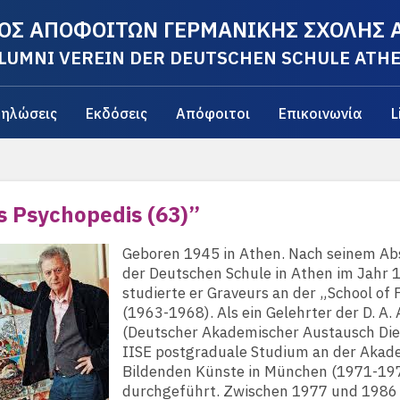
ΟΣ ΑΠΟΦΟΙΤΩΝ ΓΕΡΜΑΝΙΚΗΣ ΣΧΟΛΗΣ
LUMNI VEREIN DER DEUTSCHEN SCHULE ATH
ηλώσεις
Εκδόσεις
Απόφοιτοι
Επικοινωνία
L
s Psychopedis (63)”
Geboren 1945 in Athen. Nach seinem Ab
der Deutschen Schule in Athen im Jahr 
studierte er Graveurs an der „School of 
(1963-1968). Als ein Gelehrter der D. A. 
(Deutscher Akademischer Austausch Dien
IISE postgraduale Studium an der Akad
Bildenden Künste in München (1971-19
durchgeführt. Zwischen 1977 und 1986 