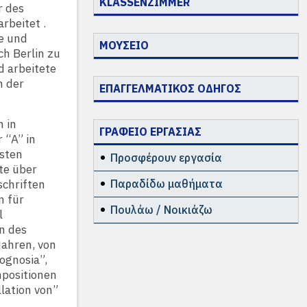
KLASSENZIMMER
r des
rbeitet .
e und
ΜΟΥΣΕΙΟ
ch Berlin zu
d arbeitete
n der
ΕΠΑΓΓΕΛΜΑΤΙΚΟΣ ΟΔΗΓΟΣ
n in
ΓΡΑΦΕΙΟ ΕΡΓΑΣΙΑΣ
 “A” in
isten
Προσφέρουν εργασία
te über
schriften
Παραδίδω μαθήματα
m für
Πουλάω / Νοικιάζω
l
n des
Jahren, von
ognosia”,
mpositionen
llation von”