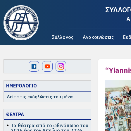
ΣΥΛΛΟΓ
A
Σύλλογος
Ανακοινώσεις
Εκδ
“Yianni
ΗΜΕΡΟΛΟΓΙΟ
Δείτε τις εκδηλώσεις του μήνα
ΘΕΑΤΡΑ
Τα θέατρα από το φθινόπωρο του
2025 έως τον Απρίλιο του 2026