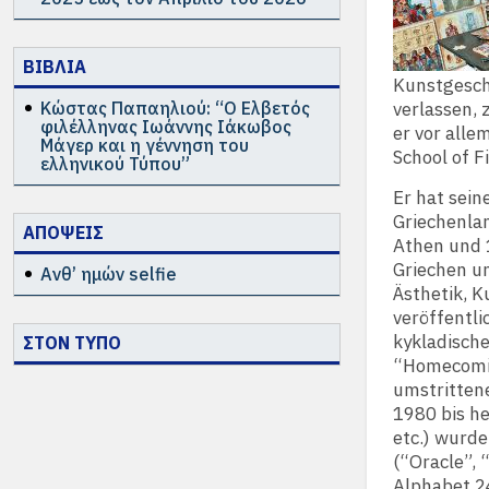
ΒΙΒΛΙΑ
Kunstgeschi
Κώστας Παπαηλιού: “Ο Ελβετός
verlassen, 
φιλέλληνας Ιωάννης Ιάκωβος
er vor alle
Μάγερ και η γέννηση του
School of F
ελληνικού Τύπου”
Er hat sein
Griechenlan
ΑΠΟΨΕΙΣ
Athen und 
Griechen u
Ανθ’ ημών selfie
Ästhetik, K
veröffentl
kykladische
ΣΤΟΝ ΤΥΠΟ
“Homecomin
umstrittene
1980 bis he
etc.) wurd
(“Oracle”, 
Alphabet 2