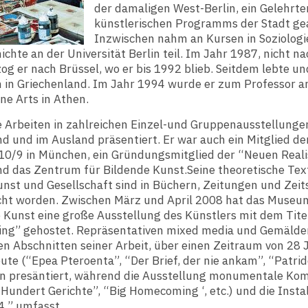
der damaligen West-Berlin, ein Gelehrte
künstlerischen Programms der Stadt gea
Inzwischen nahm an Kursen in Soziologi
chte an der Universität Berlin teil. Im Jahr 1987, nicht na
zog er nach Brüssel, wo er bis 1992 blieb. Seitdem lebte un
m in Griechenland. Im Jahr 1994 wurde er zum Professor a
ine Arts in Athen.
e Arbeiten in zahlreichen Einzel-und Gruppenausstellunge
d und im Ausland präsentiert. Er war auch ein Mitglied der
10/9 in München, ein Gründungsmitglied der “Neuen Real
nd das Zentrum für Bildende Kunst.Seine theoretische Tex
unst und Gesellschaft sind in Büchern, Zeitungen und Zeit
icht worden. Zwischen März und April 2008 hat das Museu
 Kunst eine große Ausstellung des Künstlers mit dem Tite
g” gehostet. Repräsentativen mixed media und Gemälde
n Abschnitten seiner Arbeit, über einen Zeitraum von 28 
ute (“Epea Pteroenta”, “Der Brief, der nie ankam”, “Patrid
en presäntiert, während die Ausstellung monumentale Ko
“Hundert Gerichte”, “Big Homecoming ‘, etc.) und die Insta
4 ” umfasst.