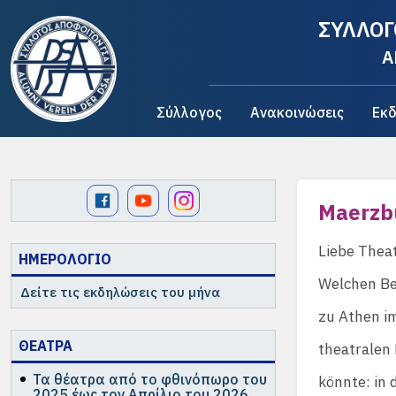
ΣΥΛΛΟΓ
A
Σύλλογος
Ανακοινώσεις
Εκδ
Maerzb
Liebe Thea
ΗΜΕΡΟΛΟΓΙΟ
Welchen Be
Δείτε τις εκδηλώσεις του μήνα
zu Athen i
ΘΕΑΤΡΑ
theatralen 
Τα θέατρα από το φθινόπωρο του
könnte: in 
2025 έως τον Απρίλιο του 2026