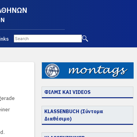
 ΑΘΗΝΩΝ
EN
inks
ΦΙΛΜΣ ΚΑΙ VIDEOS
gerade
iner
KLASSENBUCH (Σύντομα
Διαθέσιμο)
d.