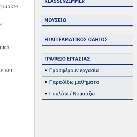
KLASSENZIMMER
rpunkte
ΜΟΥΣΕΙΟ
er
ΕΠΑΓΓΕΛΜΑΤΙΚΟΣ ΟΔΗΓΟΣ
lich
ΓΡΑΦΕΙΟ ΕΡΓΑΣΙΑΣ
ln am
Προσφέρουν εργασία
Παραδίδω μαθήματα
Πουλάω / Νοικιάζω