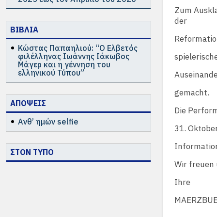
Zum Auskla
der
ΒΙΒΛΙΑ
Reformatio
Κώστας Παπαηλιού: “Ο Ελβετός
φιλέλληνας Ιωάννης Ιάκωβος
spielerisc
Μάγερ και η γέννηση του
ελληνικού Τύπου”
Auseinande
gemacht.
ΑΠΟΨΕΙΣ
Die Perform
Ανθ’ ημών selfie
31. Oktober
Informatio
ΣΤΟΝ ΤΥΠΟ
Wir freuen 
Ihre
MAERZBU