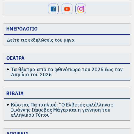
ΗΜΕΡΟΛΟΓΙΟ
Δείτε τις εκδηλώσεις του μήνα
ΘΕΑΤΡΑ
Τα θέατρα από το φθινόπωρο του 2025 έως τον
Απρίλιο του 2026
ΒΙΒΛΙΑ
Κώστας Παπαηλιού: “Ο Ελβετός φιλέλληνας
Ιωάννης Ιάκωβος Μάγερ και η γέννηση του
ελληνικού Τύπου”
ΑΠΟΨΕΙΣ