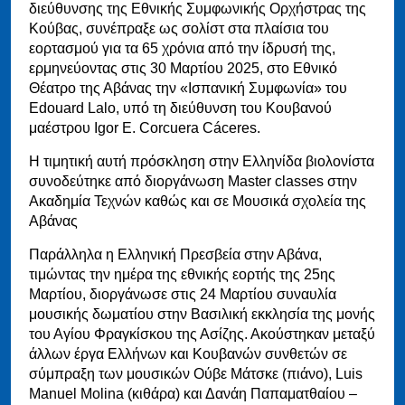
διεύθυνσης της Εθνικής Συμφωνικής Ορχήστρας της
Κούβας, συνέπραξε ως σολίστ στα πλαίσια του
εορτασμού για τα 65 χρόνια από την ίδρυσή της,
ερμηνεύοντας στις 30 Μαρτίου 2025, στο Εθνικό
Θέατρο της Αβάνας την «Ισπανική Συμφωνία» του
Edouard Lalo, υπό τη διεύθυνση του Κουβανού
μαέστρου Igor E. Corcuera Cáceres.
Η τιμητική αυτή πρόσκληση στην Ελληνίδα βιολονίστα
συνοδεύτηκε από διοργάνωση Master classes στην
Ακαδημία Τεχνών καθώς και σε Μουσικά σχολεία της
Αβάνας
Παράλληλα η Ελληνική Πρεσβεία στην Αβάνα,
τιμώντας την ημέρα της εθνικής εορτής της 25ης
Μαρτίου, διοργάνωσε στις 24 Μαρτίου συναυλία
μουσικής δωματίου στην Βασιλική εκκλησία της μονής
του Αγίου Φραγκίσκου της Ασίζης. Ακούστηκαν μεταξύ
άλλων έργα Ελλήνων και Κουβανών συνθετών σε
σύμπραξη των μουσικών Ούβε Μάτσκε (πιάνο), Luis
Manuel Molina (κιθάρα) και Δανάη Παπαματθαίου –