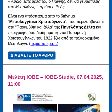
– Αύριο, είπε μέσα του ο Γιάννης, δεν θα γευματίσεις
στο Μεσολόγγι, – πρώτα ο Θεός…
Είναι ένα απόσπασμα από το διήγημα
“
Μεσολογγίτικα Χριστούγεννα
“, που περιλαμβάνεται
στα “Παραμύθια και άλλα” της
Πηνελόπης Δέλτα
και
περιγράφει όσα διαδραματίζονται Παραμονή
Χριστουγέννων του 1822 έξω από το πολιορκημένο
Μεσολόγγι.
(περισσότερα…)
ΔΙΑΒΑΣΤΕ ΤΟ ΑΡΘΡΟ
Μελέτη ΙΟΒΕ – IOBE-Studie, 07.04.2025,
11:00