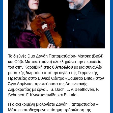
Το διεθνές Duo Δανάη Παπαματθαίου- Μάτσκε (Βιολί)
και Ούβε Μάτσκε (πιάνο) ολοκληρώνει την περιοδεία
του στην Καραϊβική
στις 8 Απριλίου
με μια συναυλία
μουσικής δωματίου υπό την αιγίδα της Γερμανικής
Πρεσβείας σστο Εθνικό Θέατρο «Eduardo Brito» στον
Άγιο Δομίνικο, πρωτεύουσα της Δομινικανής
Δημοκρατίας με έργα J. S. Bach, L. v. Beethoven, F.
Schubert, Γ. Κωνσταντινίδη και E. Lalo.
Η διακεκριμένη βιολονίστα Δανάη Παπαματθαίου –
Μάτσκε αποδεχόμενη επίσημη πρόσκληση της