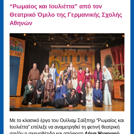
“Ρωμαίος και Ιουλιέττα” από τον
Θεατρικό Όμιλο της Γερμανικής Σχολής
Αθηνών
Με το κλασικό έργο του Ουίλιαμ Σαίξπηρ “Ρωμαίος και
Ιουλιέττα” επέλεξε να αναμετρηθεί τη φετινή θεατρική
σαιζόν η σκηνοθέτιδα και απόφοιτη
Λήνα Ψυχογιού