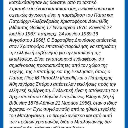
κατεδικάσθησαν εις θάνατον από το τακτικό
Στρατοδικείο ένεκα κατασκοπείας, ενδιαφέρουσα και
σχετικώς άγνωστη είναι η παρέμβαση του Πάπα και
Πατριάρχη Αλεξανδρείας Χριστοφόρου Δανιηλίδη
[Μάδυτος Θράκης 17 Ιανουαρίου 1876- Κηφισιά 27
Ιουλίου 1967, πατριαρχ. 24 Ιουνίου 1939-16
Αυγούστου 1966]. Ο Βαρσοβίας Διονύσιος απέστειλε
στον Χριστοφόρο επιστολή-παράκληση να επηρεάση
την ελληνική κυβέρνηση για την ματαίωση της
εκτελέσεως. Είναι εντυπωσιακά ενδιαφέρον, ότι
σημαίνουσες προσωπικότητες από τον χώρο της
Τεχνης, της Επιστήμης και της Εκκλησίας, όπως ο
Πάπας Πίος ΙΒ΄Πατσέλλι [Pacelli] και ο Πατριάρχης
Αθηναγόρας Σπύρου απέστειλαν εκκλήσεις πρός την
ελληνική κυβέρνηση. Ενδεικτική είναι η απόφανση του
Αρχιεπισκόπου Αθηνών Σπυρίδωνος Βλάχου [Χηλή
Βιθυνίας 1876-Αθήναι 21 Μαρτίου 1956], όταν ο ίδιος
έγραψε: << Έχω συγκλονισθή από το ηθικό μεγαλείο
του Μπελογιάννη. Το θεωρώ ανώτερο και από αυτό
των πρώτων χριστιανών, διότι ο Μπελογιάννης δεν