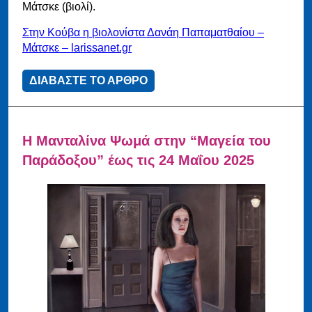
Μάτσκε (βιολί).
Στην Κούβα η βιολονίστα Δανάη Παπαματθαίου –
Μάτσκε – larissanet.gr
ΔΙΑΒΑΣΤΕ ΤΟ ΑΡΘΡΟ
Η Μανταλίνα Ψωμά στην “Μαγεία του
Παράδοξου” έως τις 24 Μαΐου 2025