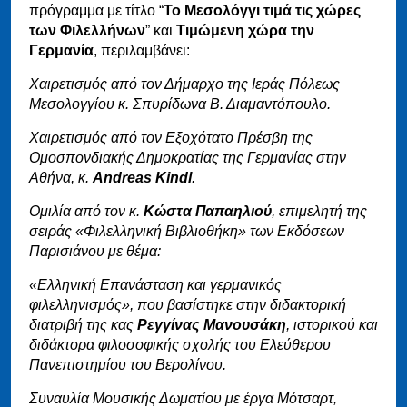
πρόγραμμα με τίτλο “
Το Μεσολόγγι τιμά τις χώρες
των Φιλελλήνων
” και
Τιμώμενη χώρα την
Γερμανία
, περιλαμβάνει:
Χαιρετισμός από τον Δήμαρχο της Ιεράς Πόλεως
Μεσολογγίου κ. Σπυρίδωνα Β. Διαμαντόπουλο.
Χαιρετισμός από τον Εξοχότατο Πρέσβη της
Ομοσπονδιακής Δημοκρατίας της Γερμανίας στην
Αθήνα, κ.
Andreas Kindl
.
Ομιλία από τον κ.
Κώστα Παπαηλιού
, επιμελητή της
σειράς «Φιλελληνική Βιβλιοθήκη» των Εκδόσεων
Παρισιάνου με θέμα:
«Ελληνική Επανάσταση και γερμανικός
φιλελληνισμός», που βασίστηκε στην διδακτορική
διατριβή της κας
Ρεγγίνας Μανουσάκη
, ιστορικού και
διδάκτορα φιλοσοφικής σχολής του Ελεύθερου
Πανεπιστημίου του Βερολίνου.
Συναυλία Μουσικής Δωματίου με έργα Μότσαρτ,