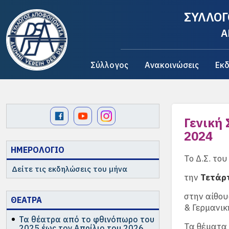
ΣΥΛΛΟΓ
A
Σύλλογος
Ανακοινώσεις
Εκδ
Γενική
2024
ΗΜΕΡΟΛΟΓΙΟ
Το Δ.Σ. του
Δείτε τις εκδηλώσεις του μήνα
την
Τετάρτ
στην αίθου
ΘΕΑΤΡΑ
& Γερμανικ
Τα θέατρα από το φθινόπωρο του
Τα θέματα τ
2025 έως τον Απρίλιο του 2026