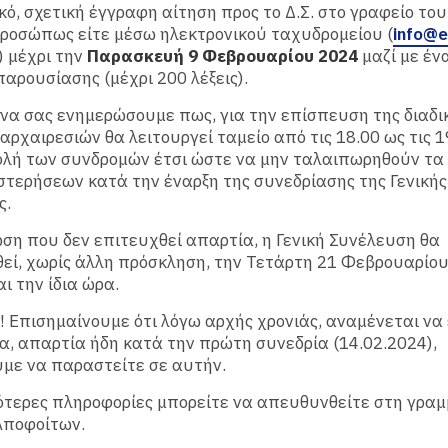
ό, σχετική έγγραφη αίτηση προς το Δ.Σ. στο γραφείο του 
ροσώπως είτε μέσω ηλεκτρονικού ταχυδρομείου (
info@e
) μέχρι την
Παρασκευή 9 Φεβρουαρίου 2024
μαζί με έν
αρουσίασης (μέχρι 200 λέξεις).
να σας ενημερώσουμε πως, για την επίσπευση της διαδικ
αρχαιρεσιών θα λειτουργεί ταμείο από τις 18.00 ως τις 1
λή των συνδρομών έτσι ώστε να μην ταλαιπωρηθούν τα
τερήσεων κατά την έναρξη της συνεδρίασης της Γενικής
ς.
ση που δεν επιτευχθεί απαρτία, η Γενική Συνέλευση θα
ί, χωρίς άλλη πρόσκληση, την Τετάρτη 21 Φεβρουαρίου
αι την ίδια ώρα.
 Επισημαίνουμε ότι λόγω αρχής χρονιάς, αναμένεται να
, απαρτία ήδη κατά την πρώτη συνεδρία (14.02.2024),
με να παραστείτε σε αυτήν.
ότερες πληροφορίες μπορείτε να απευθυνθείτε στη γραμ
Αποφοίτων.