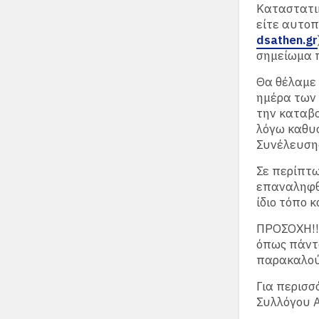
Καταστατικ
είτε αυτοπ
dsathen.gr
σημείωμα π
Θα θέλαμε 
ημέρα των 
την καταβο
λόγω καθυσ
Συνέλευση
Σε περίπτω
επαναληφθε
ίδιο τόπο κ
ΠΡΟΣΟΧΗ!!!
όπως πάντα
παρακαλού
Για περισσ
Συλλόγου 