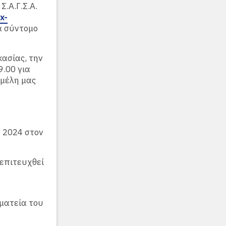
Σ.Α.Γ.Σ.Α.
x-
α σύντομο
ασίας, την
9.00 για
 μέλη μας
 2024 στον
 επιτευχθεί
ματεία του