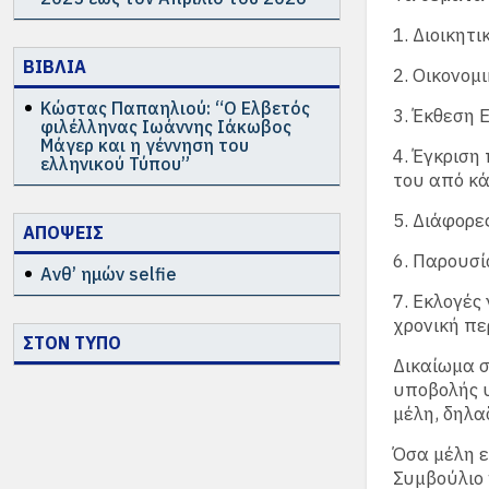
1. Διοικητ
ΒΙΒΛΙΑ
2. Οικονομ
Κώστας Παπαηλιού: “Ο Ελβετός
3. Έκθεση 
φιλέλληνας Ιωάννης Ιάκωβος
Μάγερ και η γέννηση του
4. Έγκριση
ελληνικού Τύπου”
του από κά
5. Διάφορε
ΑΠΟΨΕΙΣ
6. Παρουσί
Ανθ’ ημών selfie
7. Εκλογές
χρονική πε
ΣΤΟΝ ΤΥΠΟ
Δικαίωμα σ
υποβολής 
μέλη, δηλα
Όσα μέλη ε
Συμβούλιο 