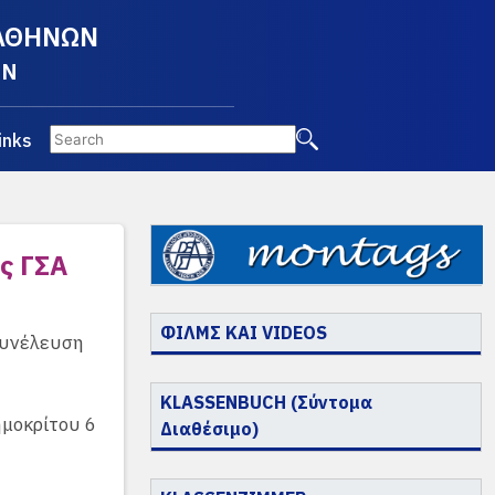
 ΑΘΗΝΩΝ
EN
inks
ς ΓΣΑ
ΦΙΛΜΣ ΚΑΙ VIDEOS
 Συνέλευση
KLASSENBUCH (Σύντομα
ημοκρίτου 6
Διαθέσιμο)