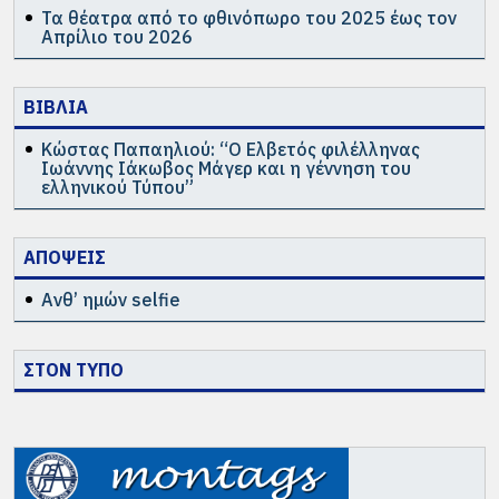
Τα θέατρα από το φθινόπωρο του 2025 έως τον
Απρίλιο του 2026
ΒΙΒΛΙΑ
Κώστας Παπαηλιού: “Ο Ελβετός φιλέλληνας
Ιωάννης Ιάκωβος Μάγερ και η γέννηση του
ελληνικού Τύπου”
ΑΠΟΨΕΙΣ
Ανθ’ ημών selfie
ΣΤΟΝ ΤΥΠΟ