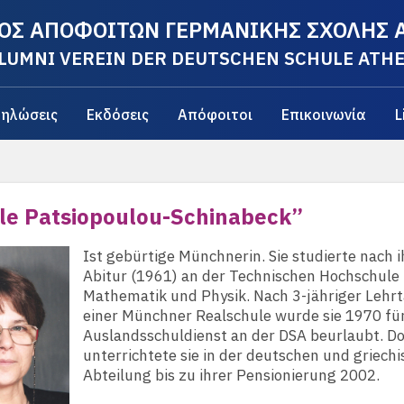
ΟΣ ΑΠΟΦΟΙΤΩΝ ΓΕΡΜΑΝΙΚΗΣ ΣΧΟΛΗΣ
LUMNI VEREIN DER DEUTSCHEN SCHULE ATH
ηλώσεις
Εκδόσεις
Απόφοιτοι
Επικοινωνία
L
le Patsiopoulou-Schinabeck”
Ist gebürtige Münchnerin. Sie studierte nach 
Abitur (1961) an der Technischen Hochschul
Mathematik und Physik. Nach 3-jähriger Lehrt
einer Münchner Realschule wurde sie 1970 fü
Auslandsschuldienst an der DSA beurlaubt. Do
unterrichtete sie in der deutschen und griech
Abteilung bis zu ihrer Pensionierung 2002.