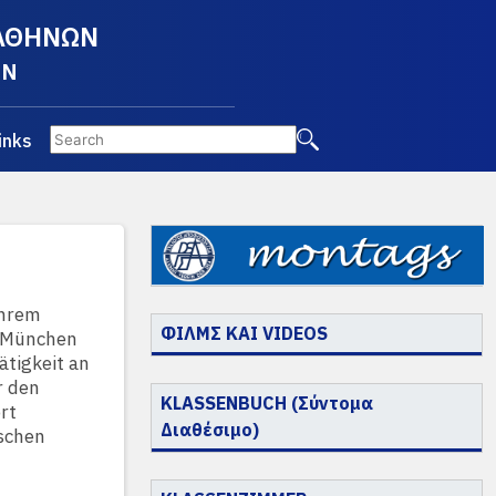
 ΑΘΗΝΩΝ
EN
inks
ihrem
ΦΙΛΜΣ ΚΑΙ VIDEOS
e München
ätigkeit an
r den
KLASSENBUCH (Σύντομα
rt
Διαθέσιμο)
ischen