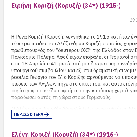
Ειρήνη Κοριζή (Κορυζή) (34*) (1915-)
Κατά την διάρκεια του Β’ Παγκοσμίου πολέμου εργάστ
διερμηνέας σε εργοστάσιο κατασκευής ρούχων στην οδ
29.
Σεπτεμβρίου, βοηθώντας πολλές υφάντριες να συγκεν
υφάσματα για τις οικογένειες τους και τον ελληνικό στ
Η Ρένα Κοριζή (Κορυζή) γεννήθηκε το 1915 και ήταν έ
Παντρεύτηκε το 1935 τον Νικόλαο Ναθαναήλ, εργοστα
τέσσερα παιδιά του Αλέξανδρου Κοριζή, ο οποίος χαρα
μεταξοβιομηχανίας Ναθαναήλ. Απέκτησε δύο παιδιά τη
πρωθυπουργός του “δεύτερου ΟΧΙ” της Ελλάδας στον 
Ναθαναήλ μετέπειτα Κανελλοπούλου και τον Ανδρέα 
Παγκόσμιο Πόλεμο. Αφού είχαν εισβάλει οι Γερμανοί στ
στις 18 Απριλίου 41, μετά από μια δραματική συνεδρί
Πέθανε στην Αθήνα το 2002 σε ηλικία 88 ετών.
υπουργικού συμβουλίου, και εξ ίσου δραματική συνομιλ
βασιλιά Γεώργιο τον Β’, ο Κοριζής αρνούμενος να υποκύ
(περισσότερα…)
πιέσεις των Αγγλων, πήγε στο σπίτι του, και αυτοκτόνη
περίστροφό του (δυο σφαίρες στην καρδιακή χώρα), για
παραδώσει αυτός τη χώρα στους Γερμανούς.
Ο Αλέξανδρος Κοριζής (Κορυζής) είχε νυμφευθεί την Ελι
ΠΕΡΙΣΣΟΤΕΡΑ
Τσιτσάρα με την οποία απόκτησε τέσσερα παιδιά: την Α
(παντρεύτηκε τον Χρήστο Σταθάτο), την Ελένη (Λένα), τ
(Ρένα) και τον Γεώργιο (1922-1999), ο οποίος νυμφεύθη
Ελένη Κοριζή (Κορυζή) (34*) (1916-)
Ευφροσύνη Γκλαβάνη.