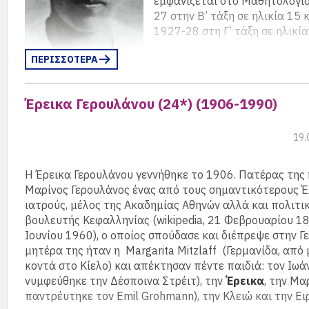
εμφανίζεται στο Μαθητολόγιο
27 στην Β’ τάξη σε ηλικία 15 
1927-28 στη Γ’ τάξη σε ηλικία
Σε μικρή ηλικία έγινε μέλος τ
ΠΕΡΙΣΣΟΤΕΡΑ
αργότερα μέλος του ΚΚΕ. Συμμετείχε στο Παγκόσμιο
Αντιφασιστικό και Αντιπολεμικό Συνέδριο Γυναικών το 
Έρεικα Γερουλάνου (24*) (1906-1990)
στο Παρίσι, ως επικεφαλής της ελληνικής αντιπροσωπεί
δικτατορίας της 4ης Αυγούστου συνελήφθη και βασανί
ανέλαβε γραμματέας του Γραφείου της ΟΚΝΕ Μακεδον
19.
Θράκης.
Ήταν παντρεμένη με τον γιατρό Γιάννη Σιδερίδη, στέλε
Η Έρεικα Γερουλάνου γεννήθηκε το 1906. Πατέρας της 
ΚΚΕ, που το 1943 πέθανε από πείνα στην Ακροναυπλία
Μαρίνος Γερουλάνος ένας από τους σημαντικότερους 
γέννησε στην εξορία την κόρης της Αγνή.
ιατρούς, μέλος της Ακαδημίας Αθηνών αλλά και πολιτικ
βουλευτής Κεφαλληνίας (wikipedia, 21 Φεβρουαρίου 1
Το 1942 ενώ είχε παραδοθεί στις κατοχικές δυνάμεις 
Ιουνίου 1960), ο οποίος σπούδασε και διέπρεψε στην Γε
προηγούμενο καθεστώς κατάφερε να δραπετεύσει από
μητέρα της ήταν η Margarita Mitzlaff (Γερμανίδα, από 
Μεταγωγών Αθηνών αφού πρώτα είχε μεταχθεί σε νοσο
κοντά στο Κίελο) και απέκτησαν πέντε παιδιά: τον Ιωά
γίνει σταδιακά υπεύθυνη της εθνικοαπελευθερωτικής 
νυμφεύθηκε την Δέσποινα Στρέιτ), την
Έρεικα
, την Μα
φεμινιστικής οργάνωσης Λεύτερη Νέα, ενώ αργότερα έγ
παντρέυτηκε τον Emil Grohmann), την Κλειώ και την Ει
του Κεντρικού Συμβουλίου της ΕΠΟΝ και επικεφαλής τ