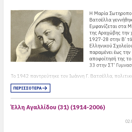
Η Μαρία Σωτηροπο
Βατσέλλα γεννήθηκ
Εμφανίζεται στα 
της Αραχώβης την 
1927-28 στην Β’ τ
Ελληνικού Σχολείου
παραμένει έως την
αποφοίτησή της το
33 στην ΣΤ’ Γυμνασ
Το 1942 παντρεύτηκε τον Ιωάννη Γ. Βατσέλλα, πολιτικ
Το 1936, κατά την διάρκεια των Ολυμπιακών Αγώνων χ
ΠΕΡΙΣΣΟΤΕΡΑ
Λύκειο των Ελληνίδων, ως προσκεκλημένη των διοργαν
Βερολίνο.
Έλλη Αγαλλίδου (31) (1914-2006)
Έζησε στην Αθήνα, απέκτησε δύο γιούς, τον Γεώργιο (γε
απόφοιτο του 1963) και τον Αλέξανδρο (γεν.1947).
02.
Απεβίωσε το 1994.
(περισσότερα…)