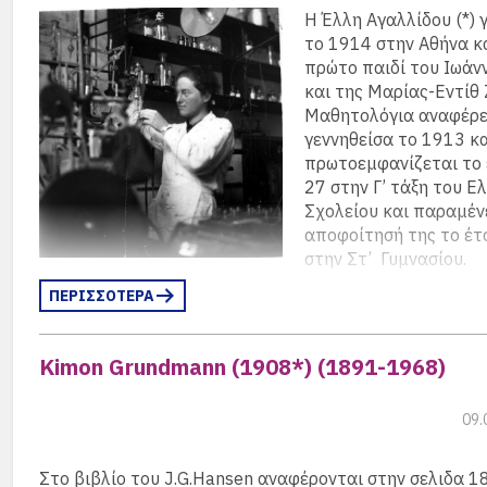
Η Έλλη Αγαλλίδου (*) 
το 1914 στην Αθήνα κ
πρώτο παιδί του Ιωάν
και της Μαρίας-Εντίθ 
Μαθητολόγια αναφέρε
γεννηθείσα το 1913 κα
πρωτοεμφανίζεται το 
27 στην Γ’ τάξη του Ε
Σχολείου και παραμένε
αποφοίτησή της το έτ
στην Στ’ Γυμνασίου.
ΠΕΡΙΣΣΟΤΕΡΑ
Αποφοίτησε με πτυχίο Φυσικής από το Πανεπιστήμιο 
1934 και συνέχισε με μεταπτυχιακές σπουδές στο Εργ
Φυσικής Χημείας του Πανεπιστημίου του Μονάχου, τότ
Kimon Grundmann (1908*) (1891-1968)
διεύθυνση του Heinrich Otto Wieland. Εκεί γνώρισε τον 
Schwab, τον μελλοντικό σύζυγό της, ο οποίος της πρότ
εξετάσει το παραϋδρογόνο και επέβλεψε την πειραματ
09.
εργασία.
Στο βιβλίο του J.G.Hansen αναφέρονται στην σελιδα 1
Στον Schwab είχε απαγορευτεί να διδάσκει στη ναζιστι