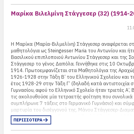
Μνήσθητι Κύριε: Για την ώρα που η λεπίδα του φονιά 
Η φωτογραφία είναι λεπτομέρεια από την οικογενειακή
Μαρίκα Βιλελμίνη Στάγγεσερ (32) (1914-2
όλος ο θεός της Τραγωδίας εφάνει.
φωτογραφία του αρχείου της Ερσίλιας Μπαχάουερ και 
Μπαχάουερ είναι 16 ετών.
Μνήσθητι Κύριε: για την ώρα που άξαφνα, κι οι εννιά α
11.
εσκύψαν
να της βάλλουνε των αιώνων το στεφάνι.
Η Ελένη Παπαδάκη είχε επίσης τιμηθεί με “βασιλικό έπ
Η Μαρίκα (Μαρία-Βιλμελίνη) Στάγγεσερ αναφέρεται σ
ευαρέσκεια” στις 31 Οκτωβρίου του 1939, σε ιδιαίτερ
μαθητολόγια ως Steingesser Maria του Αντωνίου και ήτ
τον Βασιλέα, “
δια τας εις το ελληνικόν θέατρον εξαιρέτ
Βασιλικού επιπλοποιού Αντωνίου Στάγγεσερ και της Σ
υπηρεσίας και ιδιαιτέρως δια τας εν τω εξωτερικώ παρ
Στάγγεσερ το γένος Δαπόλα. Γεννήθηκε στις 10 Οκτωβρ
τοιαύτας
“.
1914. Πρωτοεμφανίζεται στα Μαθητολόγια της Αραχώβ
1926-1928 στην Τάξη Β’ του Ελληνικού Σχολείου και τ
Ελένη Παπαδάκη, η ηθοποιός …
έτος 1928-29 στην Τάξη Γ’ (δηλαδή κατά αντιστοιχία στ
Γυμνασίου, αφού το Ελληνικό Σχολείο ήταν τριετές Α’, Β’
Ο Δημήτρης Μυράτ περιγράφει …
τις ακολουθούσε μία τετραετής φοίτηση που συνολικά
συμπλήρωνε 7 τάξεις στο Γερμανικό Γυμνάσιο) και σύμ
Ο Μάνος Ελευθερίου γράφει …
μαρτυρία του δισέγγονού της, Μάνου Στάγγεσερ-Διαμα
Πέθανε ο Μάνος Ελευθερίου…
αποφοίτησε από την Γερμανική Σχολή Αθηνών το 1932.
ΠΕΡΙΣΣΟΤΕΡΑ
Αναδημοσιεύουμε από το zougla.gr ένα κείμενο που α
στην φωτογραφία το 1935 σε ηλικία 21 ετών, πηγή: Μά
στις 3.12.2011:
Στάγγεσερ-Διαμαντής