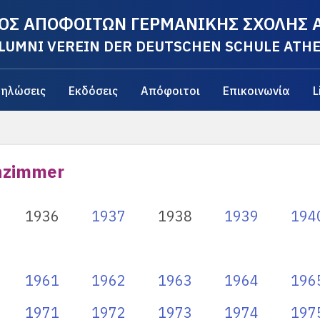
ΟΣ ΑΠΟΦΟΙΤΩΝ ΓΕΡΜΑΝΙΚΗΣ ΣΧΟΛΗΣ
LUMNI VEREIN DER DEUTSCHEN SCHULE ATH
ηλώσεις
Εκδόσεις
Απόφοιτοι
Επικοινωνία
L
nzimmer
1936
1937
1938
1939
194
1961
1962
1963
1964
196
1971
1972
1973
1974
197