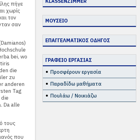
KLASSENZIMMER
σίλης πήγε
αι χωρίς
αι τον
ΜΟΥΣΕΙΟ
ονταν σαν
ΕΠΑΓΓΕΛΜΑΤΙΚΟΣ ΟΔΗΓΟΣ
 (Damianos)
 Hochschule
rba bei, wo
ΓΡΑΦΕΙΟ ΕΡΓΑΣΙΑΣ
iris
nden die
Προσφέρουν εργασία
üler zu
ner anderen
Παραδίδω μαθήματα
rsten Tag
Πουλάω / Νοικιάζω
 die
 Da alle
ό τους
άρτη
ρμανός που