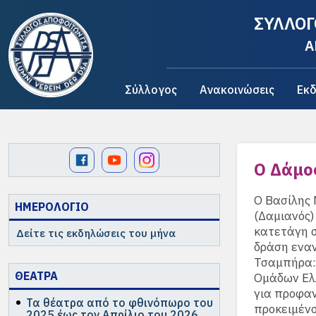
ΣΥΛΛΟΓ
A
Σύλλογος
Ανακοινώσεις
Εκδ
Ο Δάμο
Ο Βασίλης 
ΗΜΕΡΟΛΟΓΙΟ
(Δαμιανός)
κατετάγη 
Δείτε τις εκδηλώσεις του μήνα
δράση εναν
Τσαμπήρα: 
ΘΕΑΤΡΑ
Ομάδων Ελ
για προφαν
Τα θέατρα από το φθινόπωρο του
προκειμένο
2025 έως τον Απρίλιο του 2026