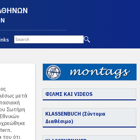
 ΑΘΗΝΩΝ
EN
inks
μος
ΦΙΛΜΣ ΚΑΙ VIDEOS
αμέσως μετά
στασιακή
του Σωτήρη
KLASSENBUCH (Σύντομα
 Εθνικών
Διαθέσιμο)
ποχρεώθηκε
tern,
 του ότι