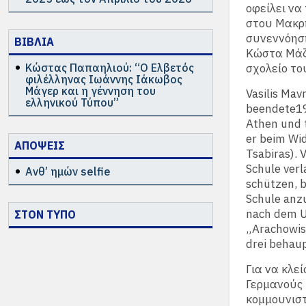
οφείλει να
στου Μακρή
συνεννόηση
ΒΙΒΛΙΑ
Κώστα Μάζα
Κώστας Παπαηλιού: “Ο Ελβετός
σχολείο το
φιλέλληνας Ιωάννης Ιάκωβος
Μάγερ και η γέννηση του
Vasilis Mav
ελληνικού Τύπου”
beendete19
Athen und t
er beim Wid
ΑΠΟΨΕΙΣ
Tsabiras). 
Schule verl
Ανθ’ ημών selfie
schützen, b
Schule anzu
nach dem Un
ΣΤΟΝ ΤΥΠΟ
„Arachowis
drei behaup
Για να κλε
Γερμανούς 
κομμουνιστ