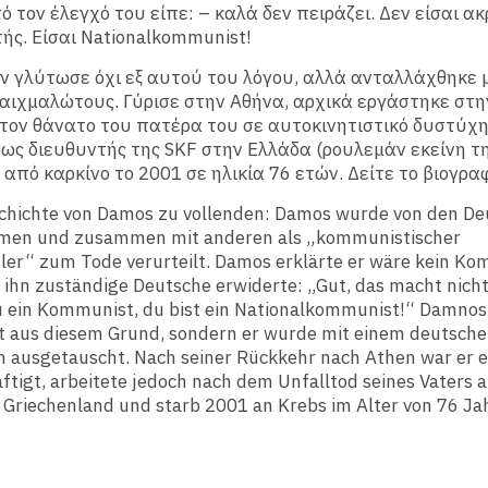
πό τον έλεγχό του είπε: – καλά δεν πειράζει. Δεν είσαι α
ής. Είσαι Nationalkommunist!
ν γλύτωσε όχι εξ αυτού του λόγου, αλλά ανταλλάχθηκε 
αιχμαλώτους. Γύρισε στην Αθήνα, αρχικά εργάστηκε στη
τον θάνατο του πατέρα του σε αυτοκινητιστικό δυστύχ
ως διευθυντής της SKF στην Ελλάδα (ρουλεμάν εκείνη τ
 από καρκίνο το 2001 σε ηλικία 76 ετών. Δείτε το βιογρ
chichte von Damos zu vollenden: Damos wurde von den D
men und zusammen mit anderen als „kommunistischer
ler“ zum Tode verurteilt. Damos erklärte er wäre kein K
 ihn zuständige Deutsche erwiderte: „Gut, das macht nicht
u ein Kommunist, du bist ein Nationalkommunist!“ Damno
ht aus diesem Grund, sondern er wurde mit einem deutsch
 ausgetauscht. Nach seiner Rückkehr nach Athen war er er
tigt, arbeitete jedoch nach dem Unfalltod seines Vaters a
 Griechenland und starb 2001 an Krebs im Alter von 76 Ja