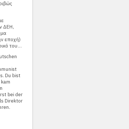
κριβώς
με
ν ΔΕΗ,
ημα
ην εποχή)
αφικό του…
eutschen
ommunist
s. Du bist
s kam
en
st bei der
ls Direktor
hren.