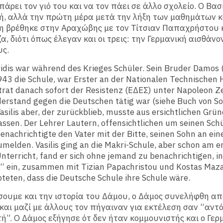
 πάρει τον γιό του και να τον πάει σε άλλο σχολείο. Ο Βα
, αλλά την πρώτη μέρα μετά την λήξη των μαθημάτων κ
 βρέθηκε στην Αραχώβης με τον Τίτσιαν Παπαχρήστου κ
, διότι όπως έλεγαν και οι τρεις: την Γερμανική αισθάν
υς.
ridis war während des Krieges Schüler. Sein Bruder Damos
43 die Schule, war Erster an der Nationalen Technischen
rat danach sofort der Resistenz (ΕΔΕΣ) unter Napoleon Ze
erstand gegen die Deutschen tätig war (siehe Buch von Sot
Vasilis aber, der zurückblieb, musste aus ersichtlichen Grü
assen. Der Lehrer Lautern, offensichtlichen um seinen Sch
enachrichtigte den Vater mit der Bitte, seinen Sohn an ei
melden. Vasilis ging an die Makri-Schule, aber schon am e
terricht, fand er sich ohne jemand zu benachrichtigen, in
“ ein, zusammen mit Tizian Papachristou und Kostas Maza.
teten, dass die Deutsche Schule ihre Schule wäre.
ίσουμε και την ιστορία του Δάμου, ο Δάμος συνελήφθη απ
και μαζί με άλλους τον πήγαιναν για εκτέλεση σαν “αντ
ή”. Ο Δάμος εξήγησε ότ δεν ήταν κομμουνιστής και ο Γε