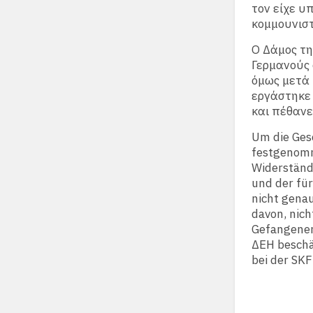
τον είχε υ
κομμουνιστ
Ο Δάμος τη
Γερμανούς 
όμως μετά 
εργάστηκε 
και πέθανε
Um die Ges
festgenom
Widerständ
und der für
nicht gena
davon, nic
Gefangenen
ΔΕΗ beschäf
bei der SKF