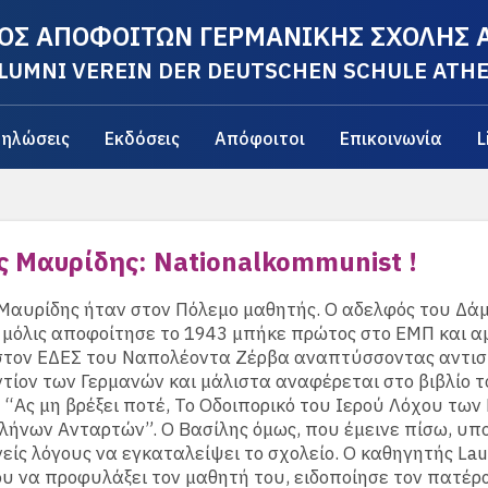
ΟΣ ΑΠΟΦΟΙΤΩΝ ΓΕΡΜΑΝΙΚΗΣ ΣΧΟΛΗΣ
LUMNI VEREIN DER DEUTSCHEN SCHULE ATH
ηλώσεις
Εκδόσεις
Απόφοιτοι
Επικοινωνία
L
ς Μαυρίδης: Nationalkommunist !
Μαυρίδης ήταν στον Πόλεμο μαθητής. Ο αδελφός του Δά
 μόλις αποφοίτησε το 1943 μπήκε πρώτος στο ΕΜΠ και 
στον ΕΔΕΣ του Ναπολέοντα Ζέρβα αναπτύσσοντας αντι
τίον των Γερμανών και μάλιστα αναφέρεται στο βιβλίο 
“Ας μη βρέξει ποτέ, Το Οδοιπορικό του Ιερού Λόχου των
λήνων Ανταρτών”. Ο Βασίλης όμως, που έμεινε πίσω, υ
είς λόγους να εγκαταλείψει το σχολείο. Ο καθηγητής Lau
υ να προφυλάξει τον μαθητή του, ειδοποίησε τον πατέρα