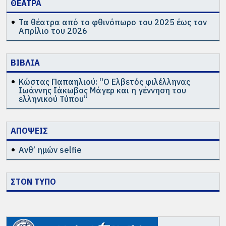
ΘΕΑΤΡΑ
Δασκαλάκη και τον Κωνσταντίνο
Αναγνώστου το σενάριο της ταινίας μικρού
Τα θέατρα από το φθινόπωρο του 2025 έως τον
Απρίλιο του 2026
μήκους “The end of the road” και δημοσίευσε
μικρές ιστορίες στο διαδικτυακό περιοδικό
Kaboomzine. Επίσης πήρε μέρος στην
ΒΙΒΛΙΑ
παράσταση Μαουτχάουζεν του Θ.
Μουμουλίδη στο Θεατρο Badminton. Το
Κώστας Παπαηλιού: “Ο Ελβετός φιλέλληνας
2015 συμμετείχε στην παράσταση
Ιωάννης Ιάκωβος Μάγερ και η γέννηση του
ελληνικού Τύπου”
“Λαβύρινθος” (Σ. Κόττας, Ζ. Κολλάτου) στο
ΒΙΟS. Τα τελευταία 5 χρόνια οργανώνει το
θεατρικό παιχνίδι στην παιδική
ΑΠΟΨΕΙΣ
κατασκήνωση “ΛΕΛΟΥΔΑ”.
Ανθ’ ημών selfie
ΠΕΡΙΣΣΟΤΕΡΑ
ΣΤΟΝ ΤΥΠΟ