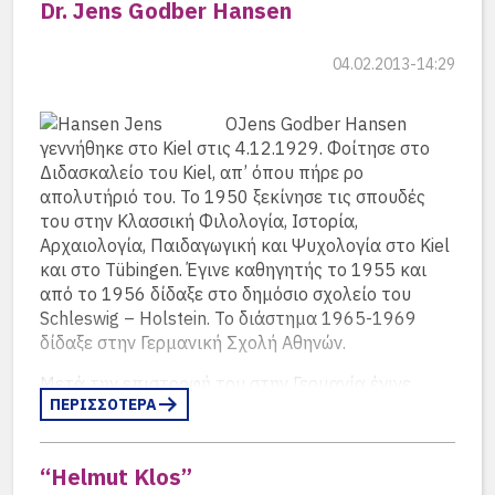
Dr. Jens Godber Hansen
04.02.2013-14:29
ΟJens Godber Hansen
γεννήθηκε στο Kiel στις 4.12.1929. Φοίτησε στο
Διδασκαλείο του Kiel, απ’ όπου πήρε ρο
απολυτήριό του. Το 1950 ξεκίνησε τις σπουδές
του στην Κλασσική Φιλολογία, Ιστορία,
Αρχαιολογία, Παιδαγωγική και Ψυχολογία στο Kiel
και στο Tübingen. Έγινε καθηγητής το 1955 και
από το 1956 δίδαξε στο δημόσιο σχολείο του
Schleswig – Holstein. Το διάστημα 1965-1969
δίδαξε στην Γερμανική Σχολή Αθηνών.
Μετά την επιστροφή του στην Γερμανία έγινε
ΠΕΡΙΣΣΟΤΕΡΑ
υπεύθυνος Καθηγητής Αρχαίων Γλωσσών στο
Ινστιτούτο Πράξης και Θεωρίας σε σχολεία
τουSchleswig – Holstein. Από το 1977 έγινε
“Helmut Klos”
Διευθυντής στο Ricarda-Huch-Schule στο Kiel. Από