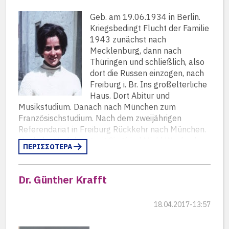
Geb. am 19.06.1934 in Berlin.
Kriegsbedingt Flucht der Familie
1943 zunächst nach
Mecklenburg, dann nach
Thüringen und schließlich, also
dort die Russen einzogen, nach
Freiburg i. Br. Ins großelterliche
Haus. Dort Abitur und
Musikstudium. Danach nach München zum
Französischstudium. Nach dem zweijährigen
Referendariat in Freiburg Rückkehr nach München.
Nach der Verlobung mit Siegfried Michl Wechsel
ΠΕΡΙΣΣΟΤΕΡΑ
nach Donauwörth. Heirat und Übersiedlung nach
Athen. Als “Ortskraft” in der Deutschen Abteilung
von 1967 – 1974 als Musik- und
Dr. Günther Krafft
Französischlehrerin tätig. Danach Fürstenfeldbruck
an derselben Schule wie Siegfried Michl tätig. 1992
18.04.2017-13:57
Frühverrentung und (s.o.) mit ihrem Mann viele
lange Reisen nach Griechenland. Seit 2005 nur