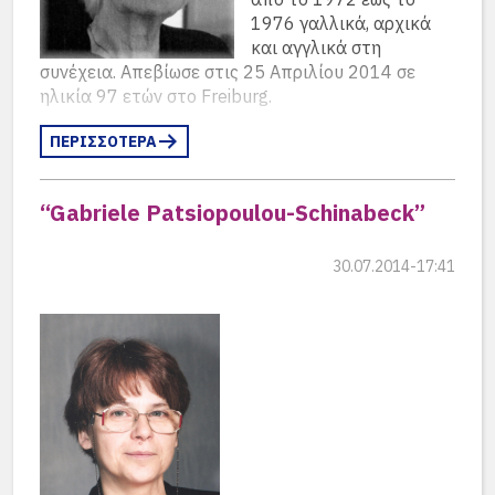
Και ένα φιλμ από τις ειδήσεις του 1951
1976 γαλλικά, αρχικά
δανεισμένο από τα Γερμανικά Αρχεία:
και αγγλικά στη
08.09.1951 – Ειδήσεις – Αθλητικά σε timecode
συνέχεια. Απεβίωσε στις 25 Απριλίου 2014 σε
0:05:55:00 …
ηλικία 97 ετών στο Freiburg.
ΠΕΡΙΣΣΟΤΕΡΑ
“Gabriele Patsiopoulou-Schinabeck”
30.07.2014-17:41
Herbert Koschel – wikipedia…