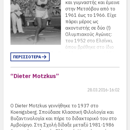
και γυμναστής και έμεινε
στην Μετσόβου από το
1961 έως το 1966. Είχε
πάρει μέρος ως
ακοντιστής σε δύο (!)
Ολυμπιακούς Αγώνες:
του 1952 στο Ελσίνκι,
όπου βρέθηκε στο ίδιο
στάδιο με τον Βασίλη Σακελλαράκη και το 1956
ΠΕΡΙΣΣΟΤΕΡΑ
στη Μελβούρνη. Ο Koschel, που ήταν αθλητής του
συλλόγουRot-Weiß Koblenz και πρωταθλητής
Γερμανίας από το 1952 έως το 1954, κατετάγη:
“Dieter Motzkus”
– 12ος στο Ελσίνκι (1952) με 64.54 στον τελικό
και 67.22 στα προκριματικά, και
28.03.2016-16:02
– 4ος (!) στη Μελβούρνη (1956) με επίδοση 74.68
Ο Dieter Motzkus γεννήθηκε το 1937 στο
στον τελικό και 72.90 στον προκριματικό.
Koenigsberg. Σπούδασε Κλασσική Φιλολογία και
Η καλύτερή του επίδοση ήταν 77.80, την οποία
Βυζαντινολογία και πήρε το διδακτορικό του στο
που πέτυχε στις 14.10.1956 στην Κολωνία, εποχή
Αμβούργο. Στη Σχολή δίδαξε μεταξύ 1981-1986