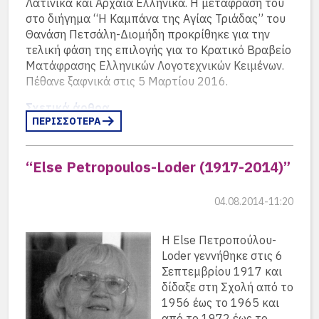
όμως που ήδη τον είχε ξεπεράσει ο Will Heiner.
Λατινικά και Αρχαία Ελληνικά. Η μετάφρασή του
στο διήγημα “Η Καμπάνα της Αγίας Τριάδας” του
(ως γνωστόν ήδη από τα μέσα της δεκαετίας του
Θανάση Πετσάλη-Διομήδη προκρίθηκε για την
’80 οι επιδόσεις των ακοντιστών ξεπέρασαν τα
τελική φάση της επιλογής για το Κρατικό Βραβείο
100 μέτρα – ο Uwe Hohn είχε επιτύχει επίδοση
Ματάφρασης Ελληνικών Λογοτεχνικών Κειμένων.
104,80 ! στις 20.7.1984 – και ήταν πλεόν αδύνατη
Πέθανε ξαφνικά στις 5 Μαρτίου 2016.
έως και επικίνδυνη η διεξαγωγή αγώνων εντός των
σταδίων, οπότε η IAAF αντικατέστησε από το 1986
Σχετικά άρθρα…
το ακόντιο με ένα βαρύτερο).
ΠΕΡΙΣΣΟΤΕΡΑ
Άρθρα και αναφορές για τον Koschel και τους
Ολυμπιακούς Αγώνες του 1952 και του 1956:
“Else Petropoulos-Loder (1917-2014)”
Olympische Sommerspiele 1952 wikipedia…
04.08.2014-11:20
Olympische Sommerspiele 1956 wikipedia…
Η Else Πετροπούλου-
Die erste Olympia-Medaille nach dem Krieg…
Loder γεννήθηκε στις 6
Die Jahresbesten in Speerwurf 1945-2011…
Σεπτεμβρίου 1917 και
δίδαξε στη Σχολή από το
Männer Speerwurf (TOP100)…
1956 έως το 1965 και
από το 1972 έως το