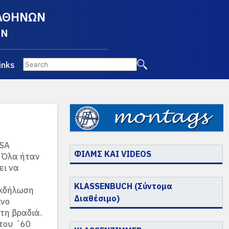
 ΑΘΗΝΩΝ
EN
inks
DSA
ΦΙΛΜΣ ΚΑΙ VIDEOS
. Όλα ήταν
ει να
KLASSENBUCH (Σύντομα
εκδήλωση
Διαθέσιμο)
ίνο
τη βραδιά.
του ΄60