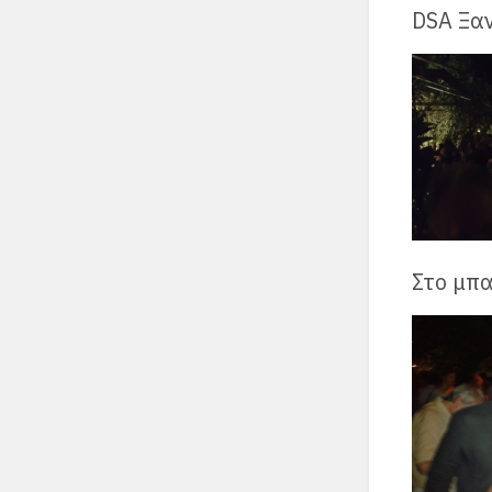
DSA Ξα
Στο μπ