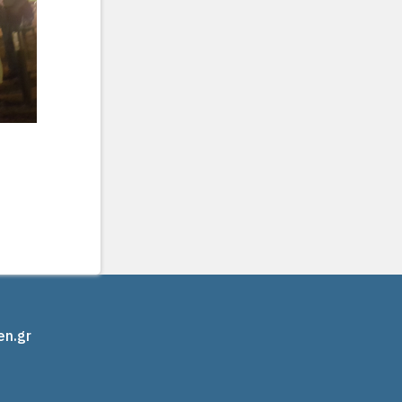
en.gr