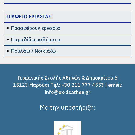
Μουτσοπούλου είναι το πρώην Γαλλικό
Ινστιτούτο του Πειραιά, ένα από τα
ΓΡΑΦΕΙΟ ΕΡΓΑΣΙΑΣ
ιστορικότερα κτήρια της πόλης.
Προσφέρουν εργασία
Ο Πάνος Λασκαρίδης, Επίτιμος Διδάκτωρ
του Πανεπιστημίου Πειραιώς…
Παραδίδω μαθήματα
Δωρεά Πλοίου από τον Πάνο Λασκαρίδη…
Πουλάω / Νοικιάζω
Δωρεά οικογένειας Πάνου Λασκαρίδη στο
Πολεμικό Ναυτικό…
Ο Πάνος Λασκαρίδης, Εφοπλιστής &
Γερμανικής Σχολής Αθηνών & Δημοκρίτου 6
Πρόεδρος ιδρύματος «Αικατερίνης
15123 Μαρούσι Tηλ: +30 211 777 4553 | email:
Λασκαρίδη» στο κανάλι της
info@ex-dsathen.gr
Ναυτεμπορικής…
Με την υποστήριξη:
ΠΕΡΙΣΣΟΤΕΡΑ