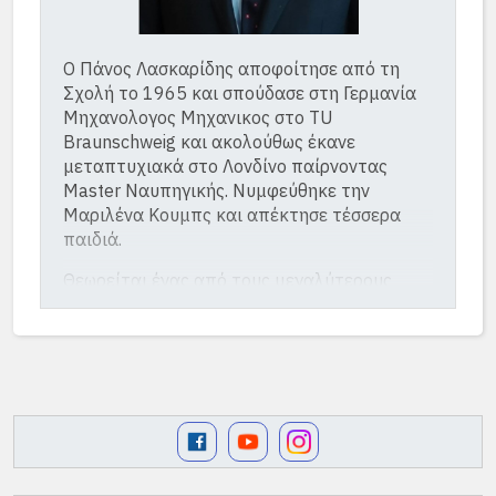
Ο Πάνος Λασκαρίδης αποφοίτησε από τη
Σχολή το 1965 και σπούδασε στη Γερμανία
Μηχανολογος Μηχανικος στο ΤU
Braunschweig και ακολούθως έκανε
μεταπτυχιακά στο Λονδίνο παίρνοντας
Master Ναυπηγικής. Νυμφεύθηκε την
Μαριλένα Κουμπς και απέκτησε τέσσερα
παιδιά.
Θεωρείται ένας από τους μεγαλύτερους
Ελληνες εφοπλιστές, με πολυσχιδείς
επαγγελματικές δραστηριότητες στην
Ελλάδα και το εξωτερικό, που εκτείνονται
από την Κίνα και φθάνουν μέχρι και τα νησιά
Φόκλαντ. Ίσως είναι ο μοναδικός Ελληνας
που ασχολείται ταυτόχρονα με τόσα
διαφορετικά πράγματα: Τη διακίνηση
πετρελαίου, φυσικού αερίου, με την αλιεία