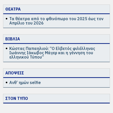
του 2018 στην Πύλη Αμμοχώστου στην
Λευκωσία με θέμα τους Αγνοούμενους από
ΘΕΑΤΡΑ
τα γεγονότα της Κυπριακής τραγωδίας και
τίτλο «Αγνοούμενοι στη σκιά της απουσίας
Τα θέατρα από το φθινόπωρο του 2025 έως τον
Απρίλιο του 2026
τους».
· Τον Αύγουστο του 2018 στο Μανιατάκειο
Ίδρυμα της Κορώνης στα πλαίσια του
ΒΙΒΛΙΑ
Φεστιβάλ Κορώνης με τίτλο «Από-Δράσεις».
Κώστας Παπαηλιού: “Ο Ελβετός φιλέλληνας
Ιωάννης Ιάκωβος Μάγερ και η γέννηση του
· τον Μάιο του 2019 στην Γκαλερί
ελληνικού Τύπου”
Γκοβεδάρου στην Θεσσαλονίκη και τον
Ιούνιο του 2019 στην Purpur Gallery στην
Λαμία στα πλαίσια της έκθεσης με τίτλο
ΑΠΟΨΕΙΣ
«1st Touring for Art: Show me what you got».
Ανθ’ ημών selfie
Τον Μάρτιο του 2019 είχε ατομική έκθεση
στην Ena Art Gallery των Kaplanon Galleries
στην Αθήνα, Βαλαωρίτου 9Γ με τίτλο
ΣΤΟΝ ΤΥΠΟ
«Προσεγγίσεις».
Έχει λάβει μέρος στην 3η και 4η Art