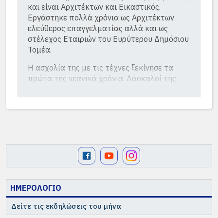
και είναι Αρχιτέκτων και Εικαστικός.
Εργάστηκε πολλά χρόνια ως Αρχιτέκτων
ελεύθερος επαγγελματίας αλλά και ως
στέλεχος Εταιριών του Ευρύτερου Δημόσιου
Τομέα.
Η ασχολία της με τις τέχνες ξεκίνησε τα
πρώτα της νεανικά χρόνια. Δάσκαλοί της
στη ζωγραφική ήταν οι Fritz Klemm, Oswald
Pejas, Kurt Sohns, Ελένη Νταλαμπέκη, Βίκυ
Αναστασίου, Παναγιώτα Στάικου και
Βαγγέλης Παππάς. Στη Χαρακτική οι Kurt
Sohns, Βίκυ Αναστασίου και Ράνια Γριμάλδη-
Κορομηλά.
Έχει λάβει μέρος σε πολλές ομαδικές
εκθέσεις ζωγραφικής. Οι πιο πρόσφατες
είναι:
ΗΜΕΡΟΛΟΓΙΟ
· Τον Ιούνιο του 2018 στο Ίδρυμα
Δείτε τις εκδηλώσεις του μήνα
Κακογιάννη στην Αθήνα και τον Οκτώβριο