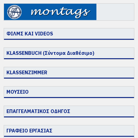
Thessaloniki (11/2018 & 11/2019) με τις
Kaplanon Galleries.
Έλαβε επίσης επίσημη πρόσκληση
συμμετοχής στην XIIth FLORENCE
ΦΙΛΜΣ ΚΑΙ VIDEOS
BIENNALE (18–27 Οκτωβρίου 2019).
Alesarte…
KLASSENBUCH (Σύντομα Διαθέσιμο)
Αγνοούμενοι: Στη σκιά της απουσίας τους
ΠΕΡΙΣΣΟΤΕΡΑ
KLASSENZIMMER
ΜΟΥΣΕΙΟ
ΕΠΑΓΓΕΛΜΑΤΙΚΟΣ ΟΔΗΓΟΣ
ΓΡΑΦΕΙΟ ΕΡΓΑΣΙΑΣ