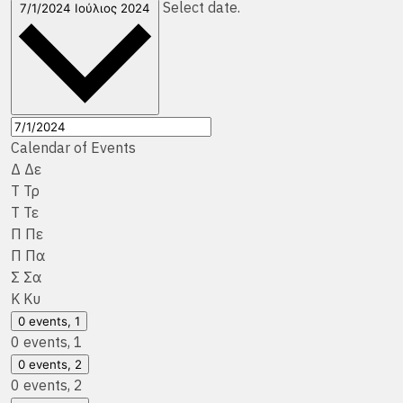
Select date.
7/1/2024
Ιούλιος 2024
Calendar of Events
Δ
Δε
Τ
Τρ
Τ
Τε
Π
Πε
Π
Πα
Σ
Σα
Κ
Κυ
0 events,
1
0 events,
1
0 events,
2
0 events,
2