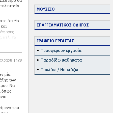
 Δευτέρα θα
 τελευταία
ΜΟΥΣΕΙΟ
στο ότι θα
ΕΠΑΓΓΕΛΜΑΤΙΚΟΣ ΟΔΗΓΟΣ
 και
ιάφορες
, κτλ, τα
ΓΡΑΦΕΙΟ ΕΡΓΑΣΙΑΣ
ν
ή.
Προσφέρουν εργασία
ίναι η
Παραδίδω μαθήματα
02.2025-12:08
εων. Οι
ουν να
Πουλάω / Νοικιάζω
ου, αλλά και
αν μία
ον να
άξης των
ω αυτής.
έμου. Να
ι όπως
 βασικός
ένιο
ολείο.
ίμενό του