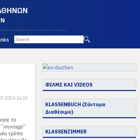
 ΑΘΗΝΩΝ
EN
inks
ΦΙΛΜΣ ΚΑΙ VIDEOS
07.2015-16:22
KLASSENBUCH (Σύντομα
Διαθέσιμο)
ρησε το
 “
montags
”
KLASSENZIMMER
 νέο τρόπο