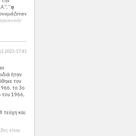
 την
.”, “
η
 ονομάζοταν
Γερμανούς
αι «όγδοη»
ς
“. Στον
ουμε και
όματα
11.2022-17:41
και τα
ίσκασκαν,
υ λείπουν
αν
ου Jens
ιδιά ήταν
όθηκε τον
1966, το 3ο
μικρό
ο του 1966,
δρομών”
 κοπάνων
π)
4 τεύχη και
δες είναι
μμετοχή