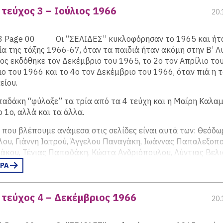
έρασμα ορθόν. Ιδου η απόδειξης: Όλοι είνα κόπανοι (ψευδής
τεύχος 3 – Ιούλιος 1966
 Νομίδου, Ηρακλή Οικονόμου, Θανάση Παπαγεωργίου, Χρήστ
20.
ίναι Κινέζος (*ψευ). Άρα ο Πιερράκος είναι κόπανος.Όπως βλ
ου, Αντώνη Φραγκάτου, Χριστίνας Χριστοπούλου, Στέλλας 
αληθεύουν.
(περισσότερα…)
ό τεύχος υπάρχει φρέσκο καλοσχεδιασμένο εξώφυλλο και γεν
Οι “ΣΕΛΙΔΕΣ” κυκλοφόρησαν το 1965 και ήτ
λτιώση σε όλα τα επίπεδα σε σχέση με το πρώτο και βέβαια 
 της τάξης 1966-67, όταν τα παιδιά ήταν ακόμη στην Β’ Λυ
ημένες.
ς εκδόθηκε τον Δεκέμβριο του 1965, το 2ο τον Απρίλιο του
ιο του 1966 και το 4ο τον Δεκέμβριο του 1966, όταν πιά η 
είου.
παδάκη “φύλαξε” τα τρία από τα 4 τεύχη και η Μαίρη Καλα
 1ο, αλλά και τα άλλα.
 που βλέπουμε ανάμεσα στις σελίδες είναι αυτά των: Θεόδω
ου, Γιάννη Ιατρού, Άγγελου Παναγάκη, Ιωάννας Παπαλεξοπο
άκου, Τένιας Παπαδάκη, Κώστα Ανδριόπουλου, Λύντιας Βελι
ητρίου, Ράνιας Γεωργίου, Θέμι Δημίδη, Δημήτρη Δαφίνη, Στ
ΕΡΑ
Μαίρης Ζαμπέλη, Γιάννη Καπαγιαννίδη, Γιάννας Κουτρολίκου
λου, Δημήτρη Κόστιτς, Σταύρου Νικολαΐδη, Μαλάμως Μπρού
τεύχος 4 – Δεκέμβριος 1966
 Νομίδου, Ηρακλή Οικονόμου, Θανάση Παπαγεωργίου, Χρήστ
20.
ου, Αντώνη Φραγκάτου, Χριστίνας Χριστοπούλου, Στέλλας 