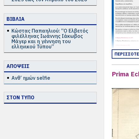
ΒΙΒΛΙΑ
Κώστας Παπαηλιού: “Ο Ελβετός
φιλέλληνας Ιωάννης Ιάκωβος
Μάγερ και η γέννηση του
ελληνικού Τύπου”
ΠΕΡΙΣΣΟΤ
ΑΠΟΨΕΙΣ
Prima Ec
Ανθ’ ημών selfie
ΣΤΟΝ ΤΥΠΟ
να προβληθ
«χρησιμοποι
Όλα τα άρθ
τόπος συνάν
Δείτε όλα 