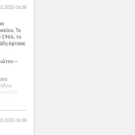
) Ο
ου
11.2022-16:38
έπετε οι
Πρόφη.
ικά είναι
αν
οι σελίδες
κείου. Το
 1966, το
τάξη έφτασε
μιώτου –
ρου
ύλου,
σσαρίου,
αμάτη
, Γιώργου
ζου,
ου
11.2022-16:38
Πρόφη.