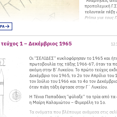
“Αναμνήσεις από
προπολεμική Γ.Σ.Α
τελευταία τάξη
Prima για τους 
τελειόφοιτους κ
ΕΡΑ
για τους Έλληνε
Σαντορίνη οφείλ
πολλά μικρά ον
τεύχος 1 – Δεκέμβριος 1965
12.
καθηγητών αλλά 
μαθήματα που δ
πληροφορίες πο
Οι “ΣΕΛΙΔΕΣ” κυκλοφόρησαν το 1965 και ήτ
από το βιβλιο τ
πρωτοβουλία της τάξης 1966-67, όταν τα πα
Godber Hansen.
ακόμη στην Β’ Λυκείου. Το πρώτο τεύχος εκδ
Δεκέμβριο του 1965, το 2ο τον Απρίλιο του 
Επιλέγουμε ένα 
τον Ιούλιο του 1966 και το 4ο τον Δεκέμβρι
απόσπασμα “Εκ
όταν πιάη τάξη έφτασε στην Γ΄ Λυκείου.
(=σκασιαρχείων,
για κάπνισμα κλ
Η Τένια Παπαδάκη “φύλαξε” τα τρία από τα 
η Μαίρη Καλαμιώτου – Φιμερέλη το 1ο.
Εκδρομαί
Τα ονόματα που βλέπουμε ανάμεσα στις σελί
της Η.Σ (
Ηνωμένοι Σκασιάρχαι
) 8.00 πμ εις Λυκαβηττόν συ