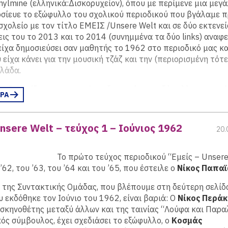
nylmine (ελληνικά:Δισκορυχείον), όπου με περίμενε μια μεγ
οσίευε το εξώφυλλο του σχολικού περιοδικού που βγάλαμε π
σχολείο με τον τίτλο ΕΜΕΙΣ /Unsere Welt και σε δύο εκτενεί
ις του το 2013 και το 2014 (συνημμένα τα δύο links) αναφ
ίχα δημοσιεύσει σαν μαθητής το 1962 στο περιοδικό μας κα
 είχα κάνει για την μουσική τζάζ και την (περιορισμένη τότ
λλάδα.
ση ξαναείδα μετα απο τόσες δεκαετίες το εξώφυλλο του πρ
ΕΡΑ
υ ΕΜΕΙΣ που ειχε φιλοτεχνήσει ο πολυτάλαντος συμμαθητής
νωστός σκηνοθέτης Νίκος Περάκης. Ο Νίκος είχε φιλοτεχνήσ
ίσα για την βραδυά τζάζ που οργανώσαμε την ίδια χρονιά μ
Unsere Welt – τεύχος 1 – Ιούνιος 1962
20.
μουσική επιμέλεια του φίλου απο το γερμανικό τμήμα Christi
ημιουργού μ.α.του θεατρικού έργου για παιδιά „Ein Fest bei
 μοναδική επιτυχία τη δεκαετία του ΄70 στο Grips-Theater
Το πρώτο τεύχος περιοδικού “Εμείς – Unsere
ολίνου).
’62, του ’63, του ’64 και του ’65, που έστειλε ο
Νίκος Παπα
ζάζ που οργανώσαμε τότε στο κτίριο της Πατησίων είχε τέτ
 της Συντακτικής Ομάδας, που βλέπουμε στη δεύτερη σελίδ
η, που υποχρεωθήκαμε να την επαναλάβουμε. Θυμάμαι τον
 εκδόθηκε τον Ιούνιο του 1962, είναι βαριά: Ο
Νίκος Περάκ
την κατάμεστη αίθουσα να βρεί καρέκλες για τους όρθιους,
 σκηνοθέτης μεταξύ άλλων και της ταινίας “Λούφα και Παρα
τας με ενθουσιασμό στην πρώτη προς τα έξω εκδήλωση που
ός σύμβουλος, έχει σχεδιάσει το εξώφυλλο, ο
Κοσμάς