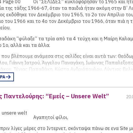
 τεύχος έχουμε πολύ περισσότερες σελίδες (46) και ξεκινάε
Οι “ΣΕΛΙΔΕΣ” κυκλοφόρησαν το 1965 και ήτ
:
 της τάξης 1966-67, όταν τα παιδιά ήταν ακόμη στην Β’ Λυ
ς εκδόθηκε τον Δεκέμβριο του 1965, το 2ο τον Απρίλιο του
 τελευταίο;
“, “-
Τι τρίτο και τελευταίο;
“
ιο του 1966 και το 4ο τον Δεκέμβριο του 1966, όταν πιά η 
είου.
παδάκη “φύλαξε” τα τρία από τα 4 τεύχη και η Μαίρη Καλα
 1ο, αλλά και τα άλλα.
 που βλέπουμε ανάμεσα στις σελίδες είναι αυτά των: Θεόδω
ου, Γιάννη Ιατρού, Άγγελου Παναγάκη, Ιωάννας Παπαλεξοπο
άκου, Τένιας Παπαδάκη, Κώστα Ανδριόπουλου, Λύντιας Βελι
ητρίου, Ράνιας Γεωργίου, Θέμι Δημίδη, Δημήτρη Δαφίνη, Στ
ΕΡΑ
Μαίρης Ζαμπέλη, Γιάννη Καπαγιαννίδη, Γιάννας Κουτρολίκου
λου, Δημήτρη Κόστιτς, Σταύρου Νικολαΐδη, Μαλάμως Μπρού
 Παντελούρης: “Εμείς – Unsere Welt”
 Νομίδου, Ηρακλή Οικονόμου, Θανάση Παπαγεωργίου, Χρήστ
20.
ου, Αντώνη Φραγκάτου, Χριστίνας Χριστοπούλου, Στέλλας 
 τεύχος που είναι και το τελευταίο έχουμε 50 σελίδες και ν
Αγαπητοί φίλοι,
ε ότι βρισκόμαστε πλέον λίγους μήνες πριν από το πραξικό
ου.
ριν λίγες μέρες στο Ιντερνετ, σκόνταψα πάνω σε ενα Site μ