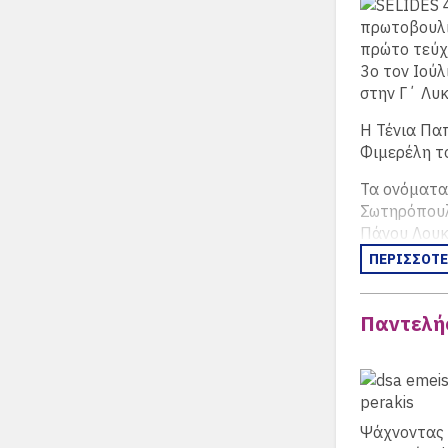
Στο 3ο αυτό
ερωτήματα
πρωτοβουλία
πρώτο τεύχο
“-
Τρίτο και
3ο τον Ιούλ
στην Γ΄ Λυκ
Η Τένια Πα
Φιμερέλη το
Τα ονόματα
Σωτηρόπουλ
Πάνου Λουκ
Ευθύμη Δημ
ΠΕΡΙΣΣΟΤ
Εγγλεζάκη, 
Κυριακόπού
Παντελής
Αλεξάνδρας
Σπηλιόπουλ
Στο 4ο αυτό
σημειώσουμ
21ης Απριλί
Ψάχνοντας π