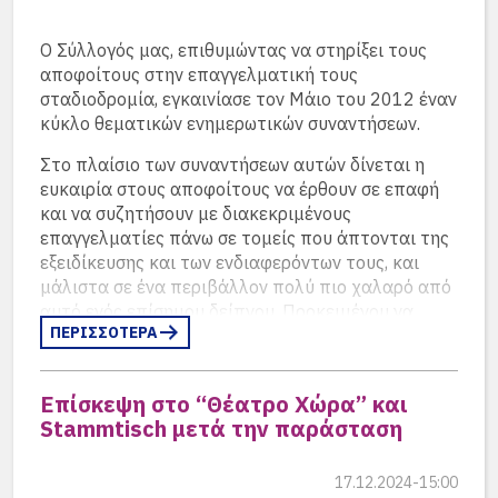
Ο Σύλλογός μας, επιθυμώντας να στηρίξει τους
αποφοίτους στην επαγγελματική τους
σταδιοδρομία, εγκαινίασε τον Μάιο του 2012 έναν
κύκλο θεματικών ενημερωτικών συναντήσεων.
Στο πλαίσιο των συναντήσεων αυτών δίνεται η
ευκαιρία στους αποφοίτους να έρθουν σε επαφή
και να συζητήσουν με διακεκριμένους
επαγγελματίες πάνω σε τομείς που άπτονται της
εξειδίκευσης και των ενδιαφερόντων τους, και
μάλιστα σε ένα περιβάλλον πολύ πιο χαλαρό από
αυτό ενός επίσημου δείπνου. Προκειμένου να
ΠΕΡΙΣΣΟΤΕΡΑ
διεξαχθεί μία ουσιαστική συζήτηση, οι θέσεις είναι
περιορισμένες (10-15 άτομα), ενώ τηρείται
αυστηρά σειρά προτεραιότητας.
Επίσκεψη στο “Θέατρο Χώρα” και
Stammtisch μετά την παράσταση
Οι δύο πρώτες συναντήσεις, που
πραγματοποιήθηκαν στις αρχές Μαΐου και Ιουνίου
2012, αντίστοιχα, σημείωσαν μεγάλη επιτυχία.
17.12.2024-15:00