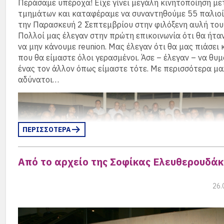
πιστεύω.
Περάσαμε υπέροχα! Είχε γίνει μεγάλη κινητοποίηση με
τμημάτων και καταφέραμε να συναντηθούμε 55 παλιοί
Και όταν βλεπόμαστε τώρα, βλέπουμε ο ένας τον άλλον 
την Παρασκευή 2 Σεπτεμβρίου στην φιλόξενη αυλή του
μάτια του “τότε”. Το βρίσκω αυτό εξαιρετικά ανακουφιστ
Πολλοί μας έλεγαν στην πρώτη επικοινωνία ότι θα ήτα
σαν να σου χαρίζει κάποιος μια δόση νιάτων σου.
να μην κάνουμε reunion. Μας έλεγαν ότι θα μας πιάσει
που θα είμαστε όλοι γερασμένοι. Άσε – έλεγαν – να θυ
Το mini reunion τελείωσε με:
ένας τον άλλον όπως είμαστε τότε. Με περισσότερα μα
– πολύ γέλιο και συγκίνηση
αδύνατοι…
– την υπόσχεση να βρισκόμαστε συχνότερα («έτσι ξαφνι
όποιος μπορεί»)
– την πολύ ελκυστική πρόταση του παλιού μας συμμαθη
ΠΕΡΙΣΣΟΤΕΡΑ
Μητρόπουλου να μας οργανώσει εκδρομή για winetastin
πούλμαν (!!!)
Από το αρχείο της Σοφίκας Ελευθερουδά
Εις το επανιδείν!,
Σοφίκα Ελευθερουδάκη ‘72
26.
Τελικά όμως, τα καταφέραμε. Οι στιγμές, που ένας ένα