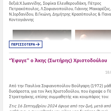
δεξιά:Χ.Ιωαννίδης, Σοφίκα Ελευθερουδάκη, Πέτρος
μας παραχώρησαν τον χώρο του σχολείου και για την 
Πετρακόπουλος, Λ.Σοφιανοπούλου, Γιάννης Μακαρέζος,
μας παρείχαν.
Ν.Ιορδανίδου, Β.Γκιώνη, Δημήτρης Κρασόπουλος & Παν
Κοντογιάννης
Η τάξις του 1972
Gert Hillbrecht
ΠΕΡΙΣΣΟΤΕΡΑ
“Έφυγε” ο Άκης (Σωτήρης) Χριστοδούλου
18.
Από την Παυλίνα Σοφιανοπούλου Βούλγαρη (1972) μά
δυσάρεστα, για τον Άκη Χριστοδούλου, που έγραψε ο Π
Στρατηγάκης, επίσης συμμαθητής και κουμπάρος του:
Γιάννης Δανιήλ
Στις 16 Σεπτεμβρίου 2024 έφυγε από την ζωή, μετά απ