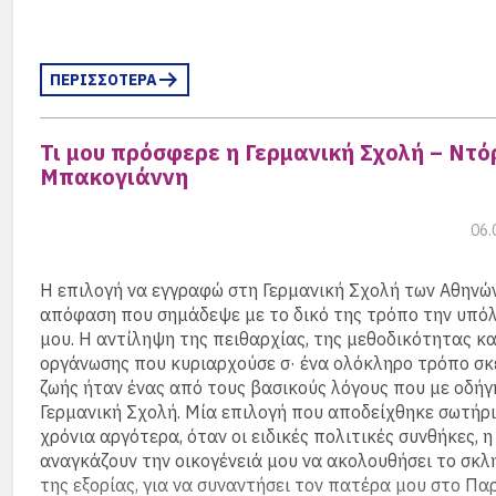
ΠΕΡΙΣΣΟΤΕΡΑ
Τι μου πρόσφερε η Γερμανική Σχολή – Ντό
Μπακογιάννη
06.
Αλίκη Μεϊντάνη και Ντόρα Μητσοτάκη
Από το αρχείο της Καίτης Κουμαντάρου (67)
Η επιλογή να εγγραφώ στη Γερμανική Σχολή των Αθηνώ
απόφαση που σημάδεψε με το δικό της τρόπο την υπό
μου. Η αντίληψη της πειθαρχίας, της μεθοδικότητας κα
οργάνωσης που κυριαρχούσε σ· ένα ολόκληρο τρόπο σκ
ζωής ήταν ένας από τους βασικούς λόγους που με οδήγ
Γερμανική Σχολή. Μία επιλογή που αποδείχθηκε σωτήρι
χρόνια αργότερα, όταν οι ειδικές πολιτικές συνθήκες, η
αναγκάζουν την οικογένειά μου να ακολουθήσει το σκλ
της εξορίας, για να συναντήσει τον πατέρα μου στο Παρί