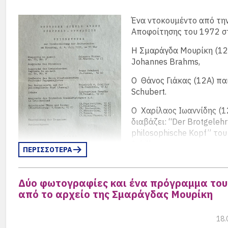
Ένα ντοκουμέντο από τη
Αποφοίτησης του 1972 στ
Η Σμαράγδα Μουρίκη (12C
Johannes Brahms,
Ο Θάνος Γιάκας (12A) παί
Schubert.
Ο Χαρίλαος Ιωαννίδης (1
διαβάζει: “Der Brotgelehr
philosophische Kopf” του F
Schiller
ΠΕΡΙΣΣΟΤΕΡΑ
Η Μέλπω Τρούμπη (12C) απαγγέλει την “Ιθάκη” του Κ
Καβάφη.
Δύο φωτογραφίες και ένα πρόγραμμα του
από το αρχείο της Σμαράγδας Μουρίκη
και πριν από την απονομή των Απολυτηρίων χορεύουν 
χορούς η Άννα Παπαγεωργίου (12A), η Ειρήνη Βαλαβάνη
Νιόβη Ιορδανίδου (12C), η Βαρβάρα Θεοδωρίδου (12C),
18.
Τομαρά (12C) και η Παυλίνα Δηράνη-Μαούνη (12C).