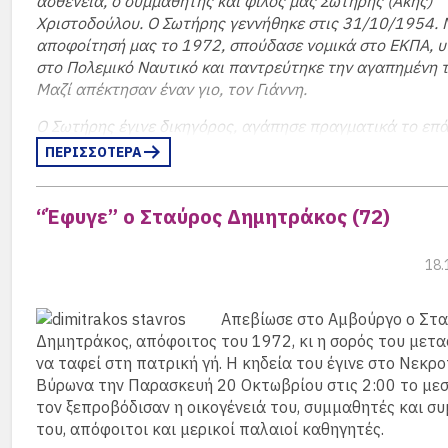
ασθένεια, ο συμμαθητής και φίλος μας Σωτήρης (Άκης)
Χριστοδούλου. Ο Σωτήρης γεννήθηκε στις 31/10/1954. 
αποφοίτησή μας το 1972, σπούδασε νομικά στο ΕΚΠΑ, 
στο Πολεμικό Ναυτικό και παντρεύτηκε την αγαπημένη τ
Μαζί απέκτησαν έναν γιο, τον Γιάννη.
Ο Σωτήρης έγινε δικηγόρος, αγάπησε πραγματικά το επά
δούλευε μέχρι το τέλος.
ΠΕΡΙΣΣΟΤΕΡΑ
Θα τον θυμόμαστε παντα ως ενα πράο, ευαίσθητο και κ
άνθρωπο, με το δικό του ιδιαίτερο χιούμορ.
“Έφυγε” ο Σταύρος Δημητράκος (72)
Καλό κατευόδιο αγαπημένε φίλε και συμμαθητή .
18.
Απεβίωσε στο Αμβούργο ο Στ
Δημητράκος, απόφοιτος του 1972, κι η σορός του μετα
να ταφεί στη πατρική γή. Η κηδεία του έγινε στο Νεκρ
Βύρωνα την Παρασκευή 20 Οκτωβρίου στις 2:00 το μεσ
τον ξεπροβόδισαν η οικογένειά του, συμμαθητές και σ
του, απόφοιτοι και μερικοί παλαιοί καθηγητές.