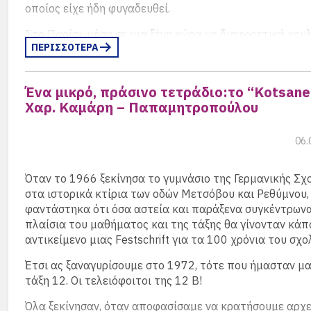
οποίος είχε ήδη φυγαδευθεί.
Στο Παρίσι, μέσα σε μια ξένη χώρα με διαφορετική κου
ΠΕΡΙΣΣΟΤΕΡΑ
αντιλήψεις και νοοτροπίες, βρίσκομαι στην εκεί Γερμαν
Οι άγραφοι κώδικες που συνδέουν το κοινό πνεύμα λειτ
εκπαίδευσης και διαπαιδαγώγησης είναι ο ισχυρός συν
Ένα μικρό, πράσινο τετράδιο:το “Kotsane
κρίκος με το παρελθόν μου, στα χρόνια της εφηβείας μ
Χαρ. Καμάρη – Παπαμητροπούλου
πνεύμα λειτουργίας της Γερμανικής Σχολής των Αθηνών
οικογένειά μου είναι για μένα εκείνα τα χρόνια το δικό
καταφύγιο.
06.
Από αυτήν την οπτική η Γερμανική Σχολή έχει μία ειδι
Όταν το 1966 ξεκίνησα το γυμνάσιο της Γερμανικής Σχ
στη ζωή μου. Στο εκπαιδευτικό σύστημα και στις βάσει
στα ιστορικά κτίρια των οδών Μετσόβου και Ρεθύμνου,
πάρει από τη Γερμανική Σχολή οφείλεται και η συνέχει
φαντάστηκα ότι όσα αστεία και παράξενα συγκέντρων
σπουδών μου στο Πανεπιστήμιο του Μονάχου μέχρι τη
πλαίσια του μαθήματος και της τάξης θα γίνονταν κάπ
επιστρέφω στην Ελλάδα.
αντικείμενο μιας Festschrift για τα 100 χρόνια του σχο
Ντόρα Μπακογιάννη
Έτσι ας ξαναγυρίσουμε στο 1972, τότε που ήμασταν μ
Βουλευτής Ευρυτανίας
τάξη 12. Οι τελειόφοιτοι της 12 Β!
τ. Υπουργός Πολιτισμού
Όλα ξεκίνησαν, όταν αποφασίσαμε να κρατήσουμε αρχε