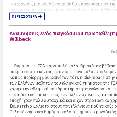
“κοτσανών”, μια και σύντομα δε θα μπορούσαμε να τις
συγκρατήσουμε από μνήμης. Απαραίτητη προϋπόθεση 
βρεθεί, βέβαια, και το σωστό σημειωματάριο!.. Και φυσ
ΠΕΡΙΣΣΟΤΕΡΑ
Ήταν ένα πράσινο, μικρού μεγέθους, τετράδιο της ΓΣΑ (
παλιοί θα θυμούνται τα χρώματα των τετραδίων που εί
Αναμνήσεις ενός παγκόσμιου πρωταθλητή 
διάφορα μαθήματα), που συνήθως το χρησιμοποιούσαμ
Wülbeck
Vokabelheft των Γερμανικών.
Το βιβλίο λοιπόν είχε βρεθεί. Χρειαζόταν όμως κι ένα ό
06.
μπορούμε να το αποκαλoύμε. Ένα όνομα πρωτότυπο κ
εφευρετικό! Έπεσαν διάφορες ιδέες, για να καταλήξουμ
στο όνομα “Κοtsanenbuch”, προς τιμήν του αγαπημένο
… Θυμάμαι τη ΓΣΑ πάρα πολύ καλά. Βρισκόταν βέβαια
Klassenbuch!
μακριά από το κέντρο, ήταν όμως ένα καλά εξοπλισμέν
Κάπως περίεργη μου φαινόταν τότε η Diskrepanz στην
Το εξώφυλλο διακοσμήθηκε ποικιλοτρόπως. Από τριφύ
των Ελλήνων μαθητών του ελληνικού τμήματος της ΓΣ
ΠΑΟ μέχρι το σύμβολο ειρήνης και φωτογραφίες συγκ
χάρη στην αθλητική μου δραστηριότητα γνώρισα και τι
της εποχής. Στη συμμαθήτριά μας Αλίκη Πάνου ανατέθ
εκπαιδευτικές πρακτικές των άλλων σχολείων, τα οποί
οφφίκιο του “κομιστή” του Kotsanenbuch και σε μένα 
εποχή ήταν πολύ αυταρχικά και είχαν στρατιωτικό χα
επιλογή των σταχυολογημένων κομματιών που θα ακολ
Συμμετείχα μάλιστα στους πανελλήνιους μαθητικούς 
Πελοπόννησο και θυμάμαι καλά ότι ήμουν ο μοναδικός
Η πρώτη Kotsana καταχωρήθηκε στις 4.10.71 και ήταν 