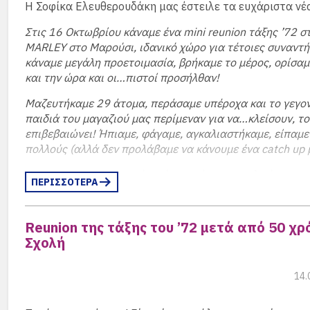
Η Σοφίκα Ελευθερουδάκη μας έστειλε τα ευχάριστα νέ
Στις 16 Οκτωβρίου κάναμε ένα mini reunion τάξης ’72 σ
MARLEY στο Μαρούσι, ιδανικό χώρο για τέτοιες συναντή
κάναμε μεγάλη προετοιμασία, βρήκαμε το μέρος, ορίσαμ
και την ώρα και οι…πιστοί προσήλθαν!
Μαζευτήκαμε 29 άτομα, περάσαμε υπέροχα και το γεγον
παιδιά του μαγαζιού μας περίμεναν για να…κλείσουν, το
επιβεβαιώνει! Ήπιαμε, φάγαμε, αγκαλιαστήκαμε, είπαμε
πολλούς (αλλά δεν προλάβαμε να κάνουμε ένα catch up μ
Θα ξαναπώ τα τετριμμένα, ότι αυτές οι …σχολικές συνα
ΠΕΡΙΣΣΟΤΕΡΑ
φέρνουν πίσω σε μια εποχή αθωότητας. Δεν ξέρω πώς εί
σημερινά παιδιά της αντίστοιχης ηλικίας, αλλά εμείς τό
ασχολούμαστε με τους φίλους, τα φλερτ, τις σπουδές, τ
Reunion της τάξης του ’72 μετά από 50 χρ
καθηγητές και τα μαθήματά μας. Δεν κάναμε επίδειξη π
Σχολή
ένας στον άλλον. Δεν είχαμε κινητά. Μιλούσαμε επί ώρε
σταθερό τηλέφωνο. Οι φιλίες μας ήταν αγνές, χωρίς να 
14.
για τις δουλειές των μπαμπάδων μας και το ποιος ήταν 
φτωχός. Δεν ξέραμε τι σημαίνει bullying. Ή τουλάχιστον 