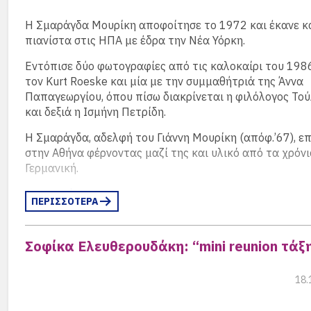
(περισσότερα…)
Η Σμαράγδα Μουρίκη αποφοίτησε το 1972 και έκανε κ
πιανίστα στις ΗΠΑ με έδρα την Νέα Υόρκη.
Εντόπισε δύο φωτογραφίες από τις καλοκαίρι του 1986
τον Kurt Roeske και μία με την συμμαθήτριά της Άννα
Παπαγεωργίου, όπου πίσω διακρίνεται η φιλόλογος Το
και δεξιά η Ισμήνη Πετρίδη.
Η Σμαράγδα, αδελφή του Γιάννη Μουρίκη (απόφ.’67), ε
στην Αθήνα φέρνοντας μαζί της και υλικό από τα χρόνι
Γερμανική.
(περισσότερα…)
ΠΕΡΙΣΣΟΤΕΡΑ
Σοφίκα Ελευθερουδάκη: “mini reunion τάξη
18.