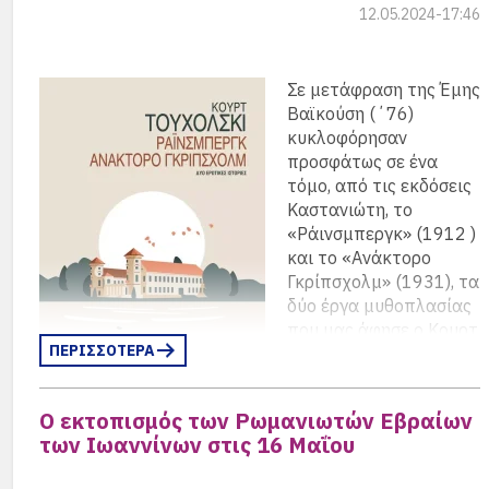
12.05.2024-17:46
Σε μετάφραση της Έμης
Βαϊκούση (΄76)
κυκλοφόρησαν
προσφάτως σε ένα
τόμο, από τις εκδόσεις
Καστανιώτη, το
«Ράινσμπεργκ» (1912 )
και το «Ανάκτορο
Γκρίπσχολμ» (1931), τα
δύο έργα μυθοπλασίας
που μας άφησε ο Κουρτ
ΠΕΡΙΣΣΟΤΕΡΑ
Τουχόλσκι (1890-
1935), από τους πιο
σημαντικούς και
O εκτοπισμός των Ρωμανιωτών Εβραίων
παρεμβατικούς συγγραφείς στη Γερμανία κατά τη
των Ιωαννίνων στις 16 Μαΐου
διάρκεια της Δημοκρατίας της Βαϊμάρης.