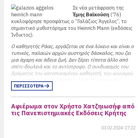
Σε νέα μετάφραση της
Έμης Βαϊκούση
(’76)
κυκλοφόρησε προσφάτως ο “Γαλάζιος Άγγελος“, το
σημαντικό μυθιστόρημα του Heinrich Mann (εκδόσεις
Ίνδικτος).
Ο καθηγητής Ράας, εργάζεται σε ένα λύκειο και είναι ο
τυπικός, παλαιών αρχών αυστηρός δάσκαλος, που ζει
μια άχαρη και άδεια ζωή. Δεν ξέρει τίποτα άλλο από
σπίτι-δουλειά και το αντίστροφο. Ο συνδυασμός του
δράματος του καταπιεσμένου καθηγητή, του κυνισμού
με τον οποίο τον χειρίζεται η Λόλα την οποία έχει
ΠΕΡΙΣΣΟΤΕΡΑ
γνωρίσει σε ένα καμπαρέ, η αντίθεση του αυστηρού
περιβάλλοντος του σχολείου και του βρώμικα
αισθησιακού περιβάλλοντος του καμπαρέ, συνθέτουν
Αφιέρωμα στον Χρήστο Χατζηιωσήφ από
μία ατμόσφαιρα εκρηκτική, ακραία όσο και μαγευτική.
τις Πανεπιστημιακές Εκδόσεις Κρήτης
Στο ένθετο «Β2/Βιβλία» της εφημερίδας «Το Βήμα»
που κυκλοφόρησε την Κυριακή 14 Ιανουαρίου 2024,
03.02.2024-17:22
δημοσιεύτηκε κείμενο του βιβλιοκριτικού Γρηγόρη