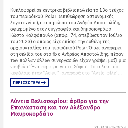
πλάνη της” – σε μία πρώτη μορφή τους –
«γιατί?».
(περισσότερα…)
δημοσιεύθηκαν στα ηλεκτρονικά λογοτεχνικά
Κυκλοφορεί σε κεντρικά βιβλιοπωλεία το 13ο τεύχος
περιοδικά και ιστολόγια: Με ανοιχτά βιβλία, Κανονική
του περιοδικού Polar (επιθεώρηση αστυνομικής
Ποίηση, Κατερίνα Λιάτζουρα, Μηχανικό Μολύβι
λογοτεχνίας), σε επιμέλεια του Ανδρέα Αποστολίδη,
ΠΟΙΗΤΙΚΟΙ ΔΙΑΛΟΓΟΙ, Το Κόσκινο, ΦΡΕΑΡ,
αφιερωμένο στον συγγραφέα και δημοσιογράφο
Bibliotheque, Deyteroς, Ologramma, Verbalistes
Κώστα Καλφόπουλο (απόφ. ’74, απεβίωσε τον Ιούλιο
Επιπλέον συμμετοχές της έχουν δημοσιευθεί στα
του 2023) ο οποίος είχε επίσης την ευθύνη της
ηλεκτρονικά λογοτεχνικά περιοδικά και τους
αρχισυνταξίας του περιοδικού Polar. Όπως αναφέρει
ιστότοπους: fractal, Diastixo, Μονόκλ κ.α. καθώς και
στη σελίδα του στο fb ο Ανδρέας Αποστολίδης, πέραν
στα έντυπα περιοδικά ΑΠΙΚΟ και ΑΝΩΝΥΜΩΣ – όλα με
των πολλών άλλων συνεργασιών είχαν γράψει μαζί μια
το ψευδώνυμο Πουπερμίνα (Μηχανικό Μολύβι). To
νουβέλα “Ένα φέρετρο για τη Σόφια”. Το τελευταίο
“Πλάνης στην πλάνη της” αποτελεί την πρώτη της
κεφάλαιο ήταν “Adieu” -αναφορά στο “Αντίο, φίλε”…
εκδοτική απόπειρα. (Πηγή: “Εκδόσεις Θίνες”, 2024).
ταινία…
Περισσότερα…
ΠΕΡΙΣΣΟΤΕΡΑ
Στο αφιέρωμα γράφουν επίσης γνωστοί Έλληνες
συγγραφείς της αστυνομικής λογοτεχνίας.
Λύντια Βελισσαρίου: άρθρο για την
Επανάσταση και τον Αλέξανδρο
Όπως αναφέρεται στη σελίδα fb του περιοδικού: Μετά
Μαυροκορδάτο
από μεγάλη αναμονή, το καινούριο πολάρ, αφιερωμένο
στον αγαπημένο μας Κώστα Καλφόπουλο, κυκλοφορεί.
Θα το βρείτε στο e-shop μας και σε βιβλιοπωλεία της
31.03.2024-08:28