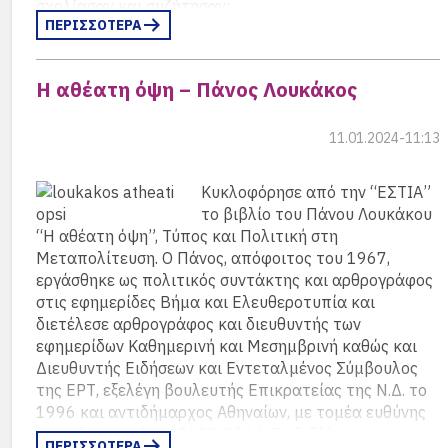
σχολίασαν και συζήτησαν:
διαπλοκής και ισχυρά ιδιωτικά συμφέροντα
ΠΕΡΙΣΣΟΤΕΡΑ
εμποδίσουν ακόμη και μια τέτοια ζωτική δράση, το
Κώστας Κωστής καθηγητής Παν/μίου Αθηνών
κοινωνικό κόστος από την παραμονή στην κρίση θα
Στέφανος Μάνος τ.υπουργός
είναι μεγαλύτερο.
Η αθέατη όψη – Πάνος Λουκάκος
Γιώργος Σταθάκης καθηγητής Παν/μιου Κρήτης,
βουλευτής ΣΥΡΙΖΑ
11.01.2024-11:13
Νικος Θεοχαράκης αν. καθηγητής Παν/μίου Αθηνών
Κυκλοφόρησε απ
ό την “ΕΣΤΙΑ”
ενώ συντόνισε ο δημοσιογράφος Αντώνης Δ.
το βιβλίο του Πάνου Λουκάκου
Παπαγιαννίδης
“Η αθέατη όψη”, Τύπος και Πολιτική στη
Μεταπολίτευση. Ο Πάνος, απόφοιτος του 1967,
Το 2006, κυκλοφόρησε από τις Μεταμεσονύκτιες
εργάσθηκε ως πολιτικός συντάκτης και αρθρογράφος
Εκδόσεις το ημερολόγιο του Paul Porter –
στις εφημερίδες Βήμα και Ελευθεροτυπία και
απεσταλμένου του Προέδρου Τρούμαν το 1947 στην
διετέλεσε αρθρογράφος και διευθυντής των
Ελλάδα. Το «
Ζητείται ένα θαύμα για την Ελλάδα
»
εφημερίδων Καθημερινή και Μεσημβρινή καθώς και
διαβάστηκε πολύ, παρατηρήθηκε ακόμη περισσότερο
Διευθυντής Ειδήσεων και Εντεταλμένος Σύμβουλος
για όσα έδειξε για την λειτουργία της Ελληνικής
της ΕΡΤ, εξελέγη βουλευτής Επικρατείας της Ν.Δ. το
οικονομίας, αλλά και για την σχέση της πολιτικής
1996 και αντιδήμαρχος Αθηναίων, με τομέα ευθύνης
σκηνής καθώς και της Διοίκησης, με τους συμβούλους
τα πολιτιστικά, το 2003-2004. Το βιβλίο
ΠΕΡΙΣΣΟΤΕΡΑ
της εποχής.