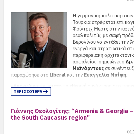
Η γερμανική πολιτική απέν
Τουρκία στρέφεται επί καγ
Φρίντριχ Μερτς στην κατε
ρεαλπολιτίκ, με σαφή πρόθ
Βερολίνου να εντάξει την 
ενεργά και στρατιωτικά στ
περιφερειακή αρχιτεκτονι
ασφαλείας, σημειώνει ο
Δρ.
Μαϊνάρντους
σε συνέντευξ
παραχώρησε στο
Liberal
και την
Ευαγγελία Μπίφη
.
«Αποκωδικοποιώντας» τη χθεσινή συνάντηση στο προε
ΠΕΡΙΣΣΟΤΕΡΑ
μέγαρο της Τουρκίας, ο κ. Μαϊνάρντους, κύριος ερευνη
ΕΛΙΑΜΕΠ, αναλύει τόσο τις σταθερές της γερμανικής ε
πολιτικής, όσο και πώς έχει διαφοροποιηθεί επί Μερτς κ
Γιάννης Θεολογίτης: “Armenia & Georgia – 
Ούτε «βλέπει», ούτε θέλει, το Βερολίνο την πλήρη έντα
the South Caucasus region”
Τουρκίας στην ΕΕ, ωστόσο -υπό το φως και του πολέμο
Ουκρανία- ενδιαφέρεται για «καλύτερες και ουσιαστικ
σχέσεις» με την Άγκυρα και «υποστηρίζει ενεργά ότι η 
01.