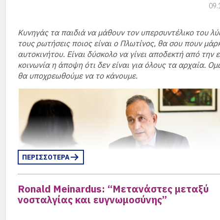
09.
Κυνηγάς τα παιδιά να μάθουν τον υπερσυντέλικο του λύ
Η συζήτηση ξεκίνησε με την διεθνή σκηνή και την εικόν
τους ρωτήσεις ποιος είναι ο Πλωτίνος, θα σου πουν μάρ
διπλωματίας στην Ευρώπη, με τους Ρώσους να απειλούν
αυτοκινήτου. Είναι δύσκολο να γίνει αποδεκτή από την 
Γερμανούς να προετοιμάζονται πόλεμο, και την Ευρώπη 
κοινωνία η άποψη ότι δεν είναι για όλους τα αρχαία. Ομ
αναταραχή. Η Ντόρα Μπακογιάννη ξεκαθάρισε ότι οι Ρ
θα υποχρεωθούμε να το κάνουμε.
είναι έτοιμοι για πόλεμο και μάλιστα με χώρα του ΝΑΤ
ιστορία με το ρωσικό αέριο, που ήταν φτηνό σε συνδυα
κύμα ακρίβειας, που εμφανίζεται στην Ευρώπη, κάνει 
να δημιουργούν μία “επικοινωνιακή επίθεση” που καλο
σήμερα να πληρώσουν πιο ακριβά το φυσικό αέριο.
(περισσότερα…)
ΠΕΡΙΣΣΟΤΕΡΑ
Ronald Meinardus: “Μετανάστες μεταξύ
νοσταλγίας και ευγνωμοσύνης”