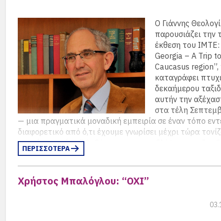
πρέπει να διαδραματίσει σημαντικό ρόλο στη νέα ευρ
αρχιτεκτονική ασφάλειας», επισημαίνει ο Ρόναλντ Μαϊ
Ο Γιάννης Θεολογ
(περισσότερα…)
παρουσιάζει την 
έκθεση του IMTE:
Georgia – A Trip t
Caucasus region”,
καταγράφει πτυχ
δεκαήμερου ταξιδ
αυτήν την αξέχασ
στα τέλη Σεπτεμ
— μια πραγματικά μοναδική εμπειρία σε έναν τόπο εν
διαφορετικό από ό,τι έχουμε γνωρίσει μέχρι τώρα τονί
ταυτόχρονα ότι: “
Οι θέσεις και οι προβλέψεις μας δεν 
ΠΕΡΙΣΣΟΤΕΡΑ
αξίωση ότι τα περιγραφόμενα γεγονότα και οι εξελίξεις 
υλοποιηθούν ή ότι οι εκτιμήσεις μας μπορεί να είναι πιο
από άλλες αναλύσεις”.
Χρήστος Μπαλόγλου: “ΟΧΙ”
Δείτε τις δημοσιεύσεις του ΙΜΤΕ στην ιστοσελίδα
www.imte.gr/reports.htm
03.