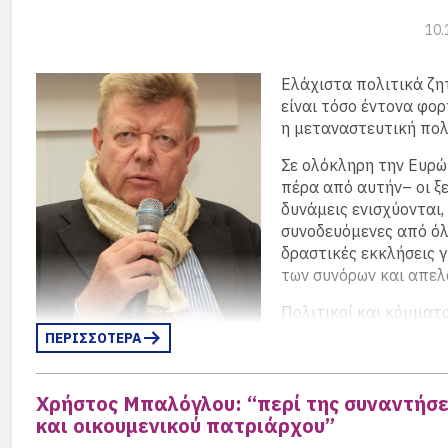
ενδιαφέρεται για την Ελλάδα μια ολοκληρωμένη εικόνα 
πολιτικών, οικονομικών και κοινωνικών εξελίξεων και μά
10.
ακριβώς εντοπιζόταν το κενό της αγοράς, στη γερμανικ
ΤΟ ΒΗΜΑ της Κυριακής…
Ελάχιστα πολιτικά ζ
είναι τόσο έντονα φο
η μεταναστευτική πολ
Σε ολόκληρη την Ευρώ
πέρα από αυτήν– οι ξ
δυνάμεις ενισχύονται,
συνοδευόμενες από όλ
δραστικές εκκλήσεις γ
των συνόρων και απελ
Πολιτικοί και κόμματ
προωθούν σκληρές γρ
ΠΕΡΙΣΣΟΤΕΡΑ
προσφυγικό γνωρίζουν αισθητή άνοδο στη δημοτικότητ
Αυτό είναι εμφανές στη Γερμανία και, σε διαφορετικό β
Χρήστος Μπαλόγλου: “περί της συναντήσ
στην Ελλάδα.
και οικουμενικού πατριάρχου”
Στα πρόσωπα του Θάνου Πλεύρη και του Αλεξάντερ Ν