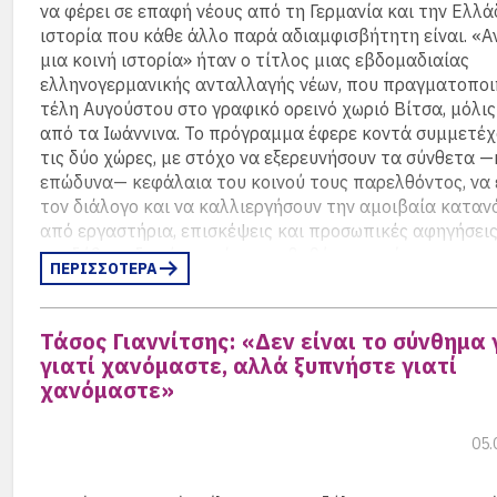
να φέρει σε επαφή νέους από τη Γερμανία και την Ελλά
ιστορία που κάθε άλλο παρά αδιαμφισβήτητη είναι. «
μια κοινή ιστορία» ήταν ο τίτλος μιας εβδομαδιαίας
ελληνογερμανικής ανταλλαγής νέων, που πραγματοποι
τέλη Αυγούστου στο γραφικό ορεινό χωριό Βίτσα, μόλις
από τα Ιωάννινα. Το πρόγραμμα έφερε κοντά συμμετέ
τις δύο χώρες, με στόχο να εξερευνήσουν τα σύνθετα —
επώδυνα— κεφάλαια του κοινού τους παρελθόντος, να 
τον διάλογο και να καλλιεργήσουν την αμοιβαία καταν
από εργαστήρια, επισκέψεις και προσωπικές αφηγήσεις
αναδύθηκε δεν ήταν μόνο μια βαθύτερη επίγνωση της ι
ΠΕΡΙΣΣΟΤΕΡΑ
μνήμης, αλλά και μια ουσιαστική σύνδεση ανάμεσα σε δύ
διαμορφωμένες από διαφορετικές, αλλά αλληλένδετες 
(περισσότερα…)
Τάσος Γιαννίτσης: «Δεν είναι το σύνθημα
γιατί χανόμαστε, αλλά ξυπνήστε γιατί
χανόμαστε»
05.