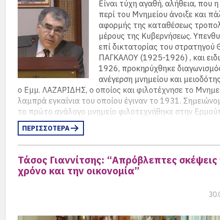
Είναι τύχη αγαθή, αλήθεια, που 
περί του Μνημείου άνοιξε και πάλ
αφορμής της καταθέσεως τροπολ
μέρους της Κυβερνήσεως. Υπενθυμ
επί δικτατορίας του στρατηγού
ΠΑΓΚΑΛΟΥ (1925-1926) , και ειδ
1926, προκηρύχθηκε διαγωνισμός
ανέγερση μνημείου και μειοδότη
ο Εμμ. ΛΑΖΑΡΙΔΗΣ, ο οποίος και φιλοτέχνησε το Μνημεί
λαμπρά εγκαίνια του οποίου έγιναν το 1931. Σημειώνομ
το πρώτο ανάλογο μνημείο φιλοτεχνήθηκε στην Ερμού
Σύρου το 1859.
ΠΕΡΙΣΣΟΤΕΡΑ
Τίθεται το ερώτημα: Με την τροπολογία, έναν αιώνα με
ΠΑΓΚΑΛΟ, μήπως θα υποκατασταθούν οι Εύζωνοι και η
Τάσος Γιαννίτσης: “Απρόβλεπτες σκέψεις 
Φρουρά?
χρόνο και την οικονομία”
30.