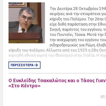
Την Δευτέρα 28 Οκτωβρίου 194
σειρήνες ανά την επικράτεια γι
κήρυξη του Πολέμου. Την 26ην
είχε δοθή παράσταση στην Εθνι
Σκηνή, παρόντος του εγγόνου, 
του Πουτσίνι, Τόσκα. Μετά την 
την αναχώρηση του εγγόνου του
σιδηροδρομικώς για Ρώμη, έλαβ
κήρυξη του πολέμου. Αλλωστε από του 1925 η 28η Οκτ
κηρυχθή εθνική εορτή του Φασισμού στην Ιταλία. Η πο
Ρώμη το 1922.
ΠΕΡΙΣΣΟΤΕΡΑ
Ο ελληνικός λαός ήταν τελικώς πολιτικώς και εθνικώς 
Δεν υπήρξαν διαφωνείες για την κήρυξη του Πολέμου. Ο
Ο Ευκλείδης Τσακαλώτος και ο Τάσος Γιαν
λαός, πρόσφατα συντετριμμένος από την Μικρασιατικ
«Στο Κέντρο»
Καταστροφή, ανεγνώρισε ότι του δίδεται η ευκαιρία για
<<ξεπλυθή>> η εθνική αυτή τραγωδία.
07.
Στο ύψος των περιστάσεων ευρέθη ο Ιωάννης Μεταξάς 
Απριλίου 1871-Κηφισιά 29 Ιανουαρίου 1941]. Μία συμ