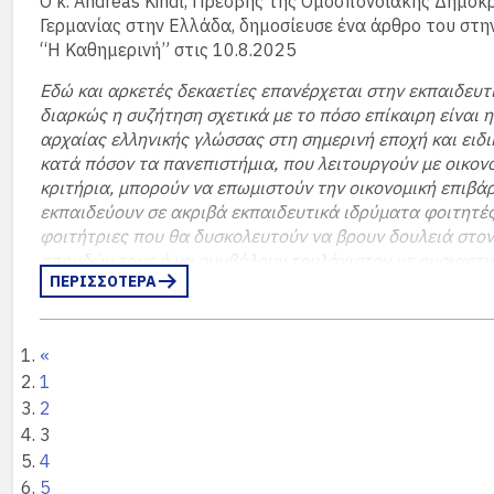
Ο κ. Andreas Kindl, Πρέσβης της Ομοσπονδιακής Δημοκ
εργασίας και διαβίωσης. «Η χώρα δεν μπορεί πλέον να
Γερμανίας στην Ελλάδα, δημοσίευσε ένα άρθρο του στη
προσελκύσει ούτε τον κόσμο που κάλυπτε παραδοσιακ
“Η Καθημερινή” στις 10.8.2025
στον αγροτικό τομέα, στις κατασκευές ή στον τουρισμό»
Εδώ και αρκετές δεκαετίες επανέρχεται στην εκπαιδευτι
(περισσότερα…)
διαρκώς η συζήτηση σχετικά με το πόσο επίκαιρη είναι η
αρχαίας ελληνικής γλώσσας στη σημερινή εποχή και ειδ
κατά πόσον τα πανεπιστήμια, που λειτουργούν με οικον
κριτήρια, μπορούν να επωμιστούν την οικονομική επιβά
εκπαιδεύουν σε ακριβά εκπαιδευτικά ιδρύματα φοιτητές
φοιτήτριες που θα δυσκολευτούν να βρουν δουλειά στο
σπουδών τους ή να συμβάλουν τουλάχιστον με ουσιαστι
ΠΕΡΙΣΣΟΤΕΡΑ
στην κοινωνία και στο κρατικό οικοδόμημα. Σε τι ωφελε
μιας «νεκρής γλώσσας» κατά τον 21ο αιώνα;
Οι υπέρμαχοί της υποστηρίζουν ότι πρέπει κανείς να σπ
«
Αρχαία Ελληνικά, ώστε να είναι σε θέση να διαβάσει τα 
1
Ομήρου και του Πλάτωνα από το πρωτότυπο ή διότι οι γ
2
αρχαίας ελληνικής γραμματικής βοηθούν στην εκμάθησ
3
γλωσσών. Αλλά ποιος από εμάς διαβάζει όντως τον Ομηρ
4
Θουκυδίδη και τον Αριστοτέλη από το πρωτότυπο;
5