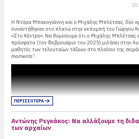
δήλωσε ο Έλληνας Υπουργός Εθνικής Οικονομίας και Ο
20.
Κυριάκος Πιερρακάκης κατά την επίσκεψή του στο Βερο
συναντήθηκε με τον Γερμανό ομόλογό του και αντικαγ
Η Ντόρα Μπακογιάννη και ο Μιχάλης Μπλέτσας, δύο κρ
Λαρς Κλινγκμπάιλ και αξιοποίησε εμφάνισή του σε κορ
συναντήθηκαν στο πλατώ στην εκπομπή του Γιώργου 
δεξαμενή σκέψης για να παρουσιάσει στο γερμανικό κο
«Στο Κέντρο». Να θυμίσουμε ότι ο Μιχάλης Μπλέτσας 
απολογισμό των μεταρρυθμίσεων της χώρας του. «Οι ρ
πρόσφατα (τον Φεβρουάριο του 2025) μιλήσει στην Au
αντιστραφεί», σημείωσαν οι οικοδεσπότες – ένας υπαιν
μαθητές των τελευταίων τάξεων στο πλαίσιο της σειρά
τις εποχές που Έλληνες πολιτικοί προσέρχονταν στο Β
moments”.
σκυμμένο κεφάλι, ζητώντας στήριξη.
(περισσότερα…)
ΠΕΡΙΣΣΟΤΕΡΑ
Αντώνης Ρεγκάκος: Να αλλάξουμε τη διδ
των αρχαίων