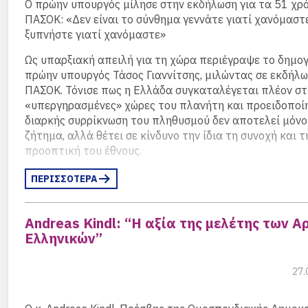
O πρώην υπουργός μίλησε στην εκδήλωση για τα 51 χρό
ΠΑΣΟΚ: «Δεν είναι το σύνθημα γεννάτε γιατί χανόμαστ
ξυπνήστε γιατί χανόμαστε»
Ως υπαρξιακή απειλή για τη χώρα περιέγραψε το δημο
πρώην υπουργός Τάσος Γιαννίτσης, μιλώντας σε εκδήλ
ΠΑΣΟΚ. Τόνισε πως η Ελλάδα συγκαταλέγεται πλέον στ
«υπεργηρασμένες» χώρες του πλανήτη και προειδοποίη
διαρκής συρρίκνωση του πληθυσμού δεν αποτελεί μόνο
ζήτημα, αλλά θέτει σε κίνδυνο την ίδια τη συνοχή και τ
προοπτική του έθνους.
Ο κ. Γιαννίτσης επεσήμανε ότι η κρίση του 2009 επιδεί
ΠΕΡΙΣΣΟΤΕΡΑ
δραματικά την κατάσταση, οδηγώντας σε μαζική φυγή ν
κατάρρευση της γεννητικότητας. Υπογράμμισε πως απ
Andreas Kindl: “Η αξία της μελέτης των 
έως το 2023 οι γεννήσεις υπολείπονται των θανάτων κ
Ελληνικών”
390.000 άτομα, ενώ ο ενεργός πληθυσμός έχει μειωθεί
350.000. Παράλληλα, εκτίμησε ότι το πληθυσμιακό έλ
φτάνει τις 600.000 σε σχέση με το 2011.
27.
Ειδική αναφορά έκανε και στην απομάκρυνση των επο
μεταναστών εργατών από την Ελλάδα, λόγω των κακών