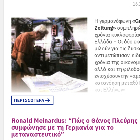
16.
Η γερμανόφωνη
«G
Zeitung»
συμπληρών
χρόνια κυκλοφορία
Ελλάδα – Οι δύο εκ
μιλούν για τις δυσκ
αντιμετώπισαν, ειδ
χρόνια της οικονομι
αλλά και τη φιλοδο
ενισχύσουντην «αμ
κατανόηση μεταξύ 
και Ελλήνων».
ΠΕΡΙΣΣΟΤΕΡΑ
Με αφορμή την συ
1000 φύλλων της εφημερίδας ο
Ronald Meinardus
έκαν
αφιέρωμα στην εφημεριδα ΤΟ ΒΗΜΑ της Κυριακής 14 
Ronald Meinardus: “Πώς ο Θάνος Πλεύρης
2025.
συμφώνησε με τη Γερμανία για το
μεταναστευτικό”
Η εφημερίδα όφειλε να προσφέρει κάθε εβδομάδα σε έν